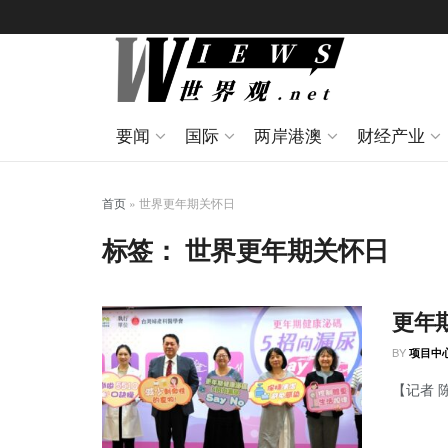
要闻
国际
两岸港澳
财经产业
首页
»
世界更年期关怀日
标签：
世界更年期关怀日
更年期
BY
项目中
【记者 