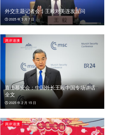
外交主题记者会丨王毅对美连发五问
2025 年 3 月 7 日
两岸港澳
直击慕安会：中国外长王毅中国专场讲话
全文
2025 年 2 月 15 日
两岸港澳