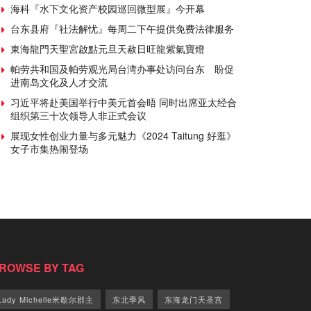
海科『水下文化资产校园巡回微型展』今开幕
台东县府『社法解忧』每周二下午提供免费法律服务
東海龍門天聖宮啟點元旦天赦日旺龍紫氣寶燈
帕劳共和国及帕劳观光局台湾办事处访问台东 盼促
进南岛文化及人才交流
习近平将赴美国举行中美元首会晤 同时出席亚太经合
组织第三十次领导人非正式会议
展现女性创业力量与多元魅力《2024 Taitung 好逛》
女子市集热闹登场
ROWSE BY TAG
Lady Michelle米歇尔郡主
东北季风
东海龙门天圣宫