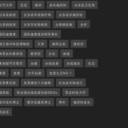
义守大学
交流
兩岸
县长饶庆铃
台东县卫生局
台东县政府
台东县环境保护局
台东县长饶庆铃
台东妈祖庙
台东市长陈铭风
台東媽祖廟
合作
国民健康署
国民健康署吴昭军署长
国立海洋科技博物馆
天津
康芮台风
慢经济
教育处长蔡美瑶
教育部
文化
旅遊
東海龍門天聖宮
永續
永续发展
永续城乡
生活
產業
發展
白手起家
皇昱九天NO.1
皇昱事业群
皇昱建设十大建商
社会处长陈淑兰
糖尿病
联合国永续发展目标SDGs
育达科技大学
蔡许宏AI博士
蔡许宏建筑博士
青年
饶庆铃县长
高血压