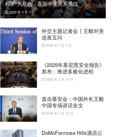
和平”为底色，直面中美关系挑战
2025 年 3 月 7 日
外交主题记者会丨王毅对美
连发五问
2025 年 3 月 7 日
《2025年慕尼黑安全报告》
发布：推进多极化进程
2025 年 2 月 15 日
直击慕安会：中国外长王毅
中国专场讲话全文
2025 年 2 月 15 日
DoMoFormosa Hills酒店公