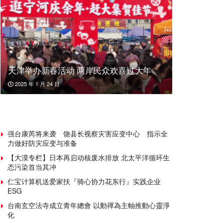
天津举办新春活动 两岸民众欢喜过大年
2025 年 1 月 24 日
强台康芮将来袭 饶县长视察灾害应变中心 指示全
力做好防灾应变与准备
【大漠专栏】日本再启动核废水排放 北太平洋循环生
态污染首当其冲
仁宝计算机送爱家扶『骑心协力花东行』实践企业
ESG
台南玄空法寺成立青年總會 以動禪為主軸推動心靈淨
化