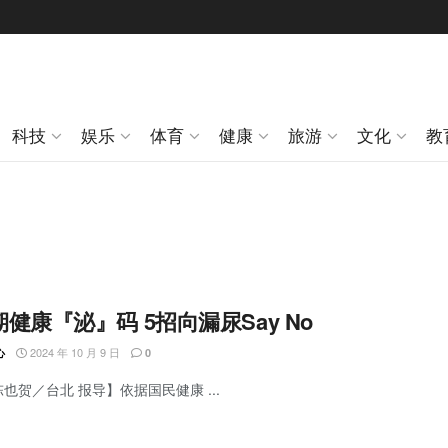
科技
娱乐
体育
健康
旅游
文化
教
健康『泌』码 5招向漏尿Say No
2024 年 10 月 9 日
心
0
陈也贺／台北 报导】依据国民健康 ...