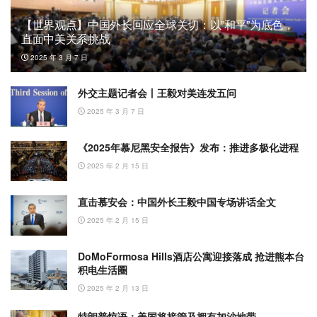
【世界观点】中国外长回应全球关切：以”和平”为底色，
直面中美关系挑战
2025 年 3 月 7 日
外交主题记者会丨王毅对美连发五问
2025 年 3 月 7 日
《2025年慕尼黑安全报告》发布：推进多极化进程
2025 年 2 月 15 日
直击慕安会：中国外长王毅中国专场讲话全文
2025 年 2 月 15 日
DoMoFormosa Hills酒店公寓迎接落成 抢进熊本台
积电生活圈
2025 年 2 月 13 日
特朗普惊语：美国将接管及拥有加沙地带