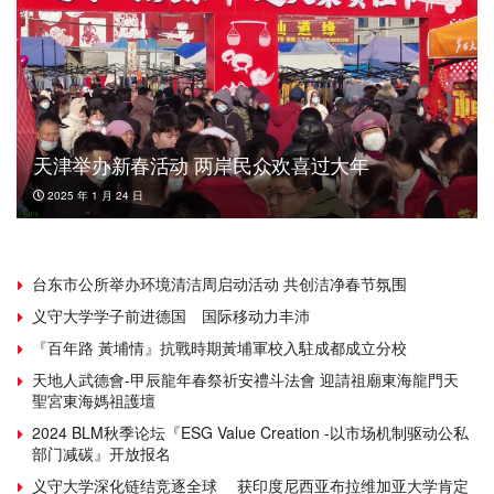
天津举办新春活动 两岸民众欢喜过大年
2025 年 1 月 24 日
台东市公所举办环境清洁周启动活动 共创洁净春节氛围
义守大学学子前进德国 国际移动力丰沛
『百年路 黃埔情』抗戰時期黃埔軍校入駐成都成立分校
天地人武德會-甲辰龍年春祭祈安禮斗法會 迎請祖廟東海龍門天
聖宮東海媽祖護壇
2024 BLM秋季论坛『ESG Value Creation -以市场机制驱动公私
部门减碳』开放报名
义守大学深化链结竞逐全球 获印度尼西亚布拉维加亚大学肯定