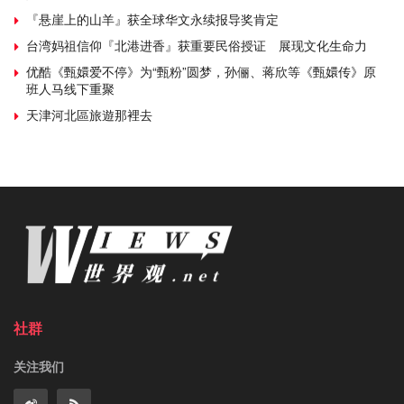
『悬崖上的山羊』获全球华文永续报导奖肯定
台湾妈祖信仰『北港进香』获重要民俗授证 展现文化生命力
优酷《甄嬛爱不停》为“甄粉”圆梦，孙俪、蒋欣等《甄嬛传》原
班人马线下重聚
天津河北區旅遊那裡去
社群
关注我们