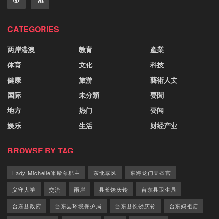
CATEGORIES
两岸港澳
教育
產業
体育
文化
科技
健康
旅游
藝術人文
国际
未分類
要聞
地方
热门
要闻
娱乐
生活
财经产业
BROWSE BY TAG
Lady Michelle米歇尔郡主
东北季风
东海龙门天圣宫
义守大学
交流
兩岸
县长饶庆铃
台东县卫生局
台东县政府
台东县环境保护局
台东县长饶庆铃
台东妈祖庙