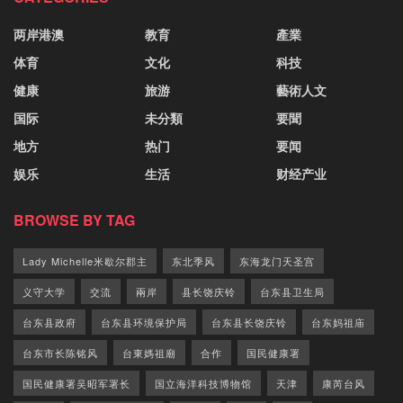
两岸港澳
教育
產業
体育
文化
科技
健康
旅游
藝術人文
国际
未分類
要聞
地方
热门
要闻
娱乐
生活
财经产业
BROWSE BY TAG
Lady Michelle米歇尔郡主
东北季风
东海龙门天圣宫
义守大学
交流
兩岸
县长饶庆铃
台东县卫生局
台东县政府
台东县环境保护局
台东县长饶庆铃
台东妈祖庙
台东市长陈铭风
台東媽祖廟
合作
国民健康署
国民健康署吴昭军署长
国立海洋科技博物馆
天津
康芮台风