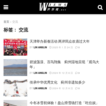
首页
»
交流
标签：
交流
天津举办新春活动 两岸民众欢喜过大年
BY
LIN ANSLIN
2025 年 1 月 24 日
0
碧波荡漾、百鸟翔集 蓟州湿地呈现「观鸟大
年」
BY
LIN ANSLIN
2024 年 12 月 8 日
0
传承中华优秀文化 蓟州非遗知多少
BY
LIN ANSLIN
2024 年 12 月 8 日
0
今冬冰雪初体验！盘山滑雪场打造「吃住娱」