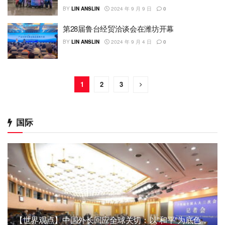
BY
LIN ANSLIN
2024 年 9 月 9 日
0
第28届鲁台经贸洽谈会在潍坊开幕
BY
LIN ANSLIN
2024 年 9 月 4 日
0
1
2
3
国际
【世界观点】中国外长回应全球关切：以”和平”为底色，