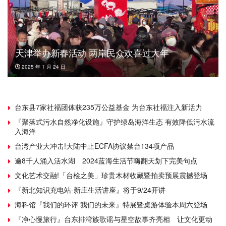
天津举办新春活动 两岸民众欢喜过大年
2025 年 1 月 24 日
台东县7家社福团体获235万公益基金 为台东社福注入新活力
『聚落式污水自然净化设施』守护绿岛海洋生态 有效降低污水流
入海洋
台湾产业大冲击!大陆中止ECFA协议禁台134项产品
逾8千人涌入活水湖 2024蓝海生活节嗨翻天划下完美句点
文化艺术交融!「台桧之美」珍贵木材收藏暨拍卖预展震撼登场
『新北知识充电站-新庄生活讲座』将于9/24开讲
海科馆『我们的环评 我们的未来』特展暨桌游体验本周六登场
『净心慢旅行』台东排湾族歌谣与星空故事齐亮相 让文化更动