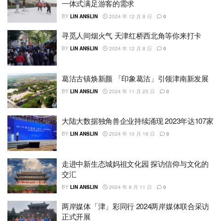
一体式满足游客的需求
BY
LIN ANSLIN
2024 年 12 月 8 日
0
寻觅人间烟火气 天津红桥西北角等你来打卡
BY
LIN ANSLIN
2024 年 12 月 8 日
0
葛沽古镇焕新颜 「印象葛沽」引领津南新发展
BY
LIN ANSLIN
2024 年 11 月 25 日
0
大陆大数据独角兽企业持续涌现 2023年达107家
BY
LIN ANSLIN
2024 年 10 月 16 日
0
走进中新生态城妈祖文化园 探访信仰与文化的
交汇
BY
LIN ANSLIN
2024 年 9 月 11 日
0
两岸媒体「津」彩同行 2024两岸媒体联合采访
正式开展