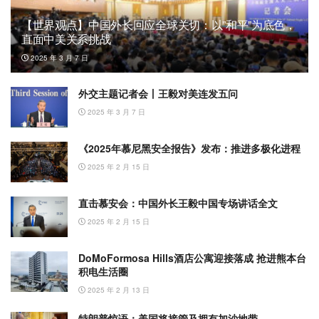
【世界观点】中国外长回应全球关切：以”和平”为底色，
直面中美关系挑战
2025 年 3 月 7 日
外交主题记者会丨王毅对美连发五问
2025 年 3 月 7 日
《2025年慕尼黑安全报告》发布：推进多极化进程
2025 年 2 月 15 日
直击慕安会：中国外长王毅中国专场讲话全文
2025 年 2 月 15 日
DoMoFormosa Hills酒店公寓迎接落成 抢进熊本台
积电生活圈
2025 年 2 月 13 日
特朗普惊语：美国将接管及拥有加沙地带