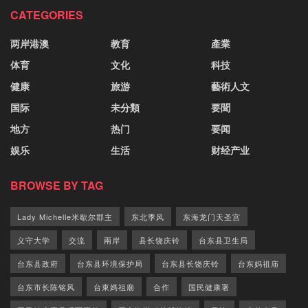
CATEGORIES
两岸港澳
教育
產業
体育
文化
科技
健康
旅游
藝術人文
国际
未分類
要聞
地方
热门
要闻
娱乐
生活
财经产业
BROWSE BY TAG
Lady Michelle米歇尔郡主
东北季风
东海龙门天圣宫
义守大学
交流
兩岸
县长饶庆铃
台东县卫生局
台东县政府
台东县环境保护局
台东县长饶庆铃
台东妈祖庙
台东市长陈铭风
台東媽祖廟
合作
国民健康署