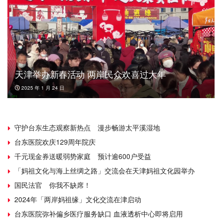
天津举办新春活动 两岸民众欢喜过大年
2025 年 1 月 24 日
守护台东生态观察新热点 漫步畅游太平溪湿地
台东医院欢庆129周年院庆
千元现金券送暖弱势家庭 预计逾600户受益
「妈祖文化与海上丝绸之路」交流会在天津妈祖文化园举办
国民法官 你我不缺席！
2024年「两岸妈祖缘」文化交流在津启动
台东医院弥补偏乡医疗服务缺口 血液透析中心即将启用