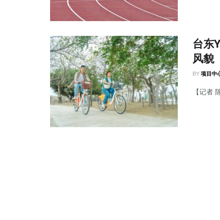
台东Y
风貌
BY
项目中
【记者 