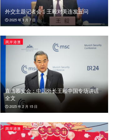
外交主题记者会丨王毅对美连发五问
2025 年 3 月 7 日
两岸港澳
直击慕安会：中国外长王毅中国专场讲话
全文
2025 年 2 月 15 日
两岸港澳