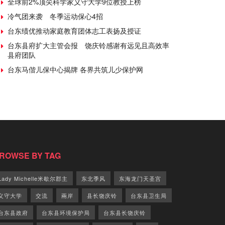
全球前2%顶尖科学家义守大学9位教授上榜
冷气团来袭 冬季运动保心4招
台东绩优推动家庭教育团体志工表扬及授证
台东县府扩大主管会报 饶庆铃感谢有远见且高效率
县府团队
台东马偕儿保中心揭牌 各界共筑儿少保护网
ROWSE BY TAG
Lady Michelle米歇尔郡主
东北季风
东海龙门天圣宫
义守大学
交流
兩岸
县长饶庆铃
台东县卫生局
台东县政府
台东县环境保护局
台东县长饶庆铃