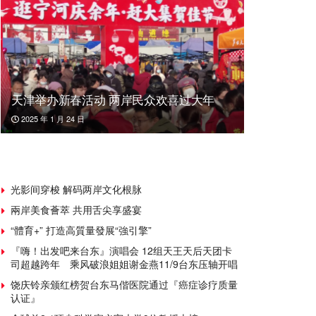
天津举办新春活动 两岸民众欢喜过大年
2025 年 1 月 24 日
光影间穿梭 解码两岸文化根脉
兩岸美食薈萃 共用舌尖享盛宴
“體育+” 打造高質量發展“強引擎”
『嗨！出发吧来台东』演唱会 12组天王天后天团卡
司超越跨年 乘风破浪姐姐谢金燕11/9台东压轴开唱
饶庆铃亲颁红榜贺台东马偕医院通过『癌症诊疗质量
认证』