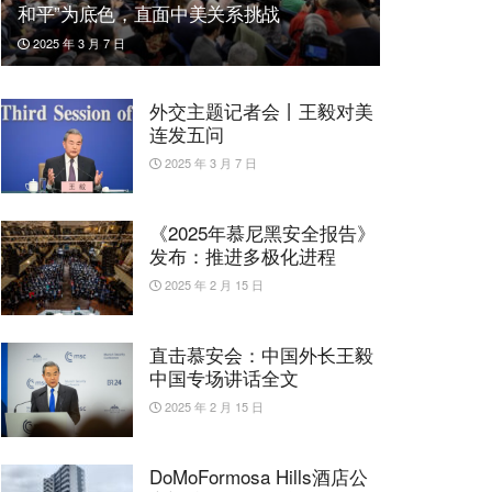
和平”为底色，直面中美关系挑战
2025 年 3 月 7 日
外交主题记者会丨王毅对美
连发五问
2025 年 3 月 7 日
《2025年慕尼黑安全报告》
发布：推进多极化进程
2025 年 2 月 15 日
直击慕安会：中国外长王毅
中国专场讲话全文
2025 年 2 月 15 日
DoMoFormosa Hills酒店公