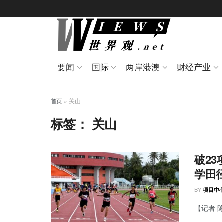
要闻
国际
两岸港澳
财经产业
首页
»
关山
标签：
关山
破2
学田
BY
项目中
【记者 