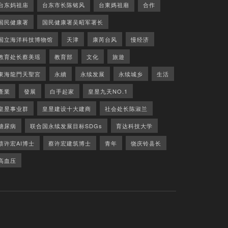
台东妈祖庙
台东市长陈铭风
台東媽祖廟
合作
国民健康署
国民健康署吴昭军署长
国立海洋科技博物馆
天津
康芮台风
慢经济
教育处长蔡美瑶
教育部
文化
旅遊
東海龍門天聖宮
永續
永续发展
永续城乡
生活
產業
發展
白手起家
皇昱九天NO.1
皇昱事业群
皇昱建设十大建商
社会处长陈淑兰
糖尿病
联合国永续发展目标SDGs
育达科技大学
蔡许宏AI博士
蔡许宏建筑博士
青年
饶庆铃县长
高血压