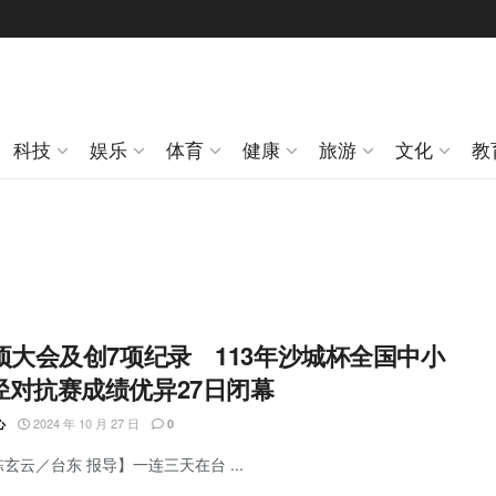
科技
娱乐
体育
健康
旅游
文化
教
3项大会及创7项纪录 113年沙城杯全国中小
径对抗赛成绩优异27日闭幕
2024 年 10 月 27 日
心
0
陈玄云／台东 报导】一连三天在台 ...