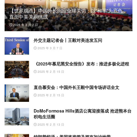
【世界观点】中国外长回应全球关切：以”和平”为底色，
直面中美关系挑战
2025 年 3 月 7 日
外交主题记者会丨王毅对美连发五问
2025 年 3 月 7 日
《2025年慕尼黑安全报告》发布：推进多极化进程
2025 年 2 月 15 日
直击慕安会：中国外长王毅中国专场讲话全文
2025 年 2 月 15 日
DoMoFormosa Hills酒店公寓迎接落成 抢进熊本台
积电生活圈
2025 年 2 月 13 日
特朗普惊语：美国将接管及拥有加沙地带