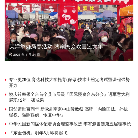
天津举办新春活动 两岸民众欢喜过大年
2025 年 1 月 24 日
专业更加值 育达科技大学托育(保母)技术士检定考试暨课程强势
开办
饶庆铃率领全台首个县市层级『国际慢食台东分会』进军意大利
展现12年丰硕成果
国父逝世百周年 新党赴南京中山陵致祭 高呼「内除国贼、外抗
强权、驱除鞑虏、恢复中华」
中华民国新闻媒体记者协会理监事改选 李宥漮当选第五届理事长
『东金包机』明年3月即将起飞