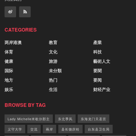
CATEGORIES
两岸港澳
教育
產業
体育
文化
科技
健康
旅游
藝術人文
国际
未分類
要聞
地方
热门
要闻
娱乐
生活
财经产业
BROWSE BY TAG
Lady Michelle米歇尔郡主
东北季风
东海龙门天圣宫
义守大学
交流
兩岸
县长饶庆铃
台东县卫生局