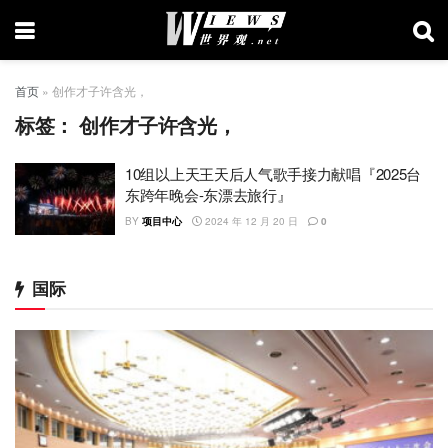
首页
»
创作才子许含光，
标签：
创作才子许含光，
10组以上天王天后人气歌手接力献唱『2025台
东跨年晚会-东漂去旅行』
BY
项目中心
2024 年 12 月 20 日
0
国际