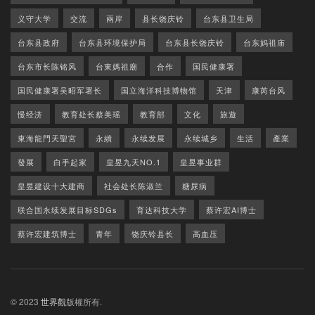
义守大学
交流
兩岸
县长饶庆铃
台东县卫生局
台东县政府
台东县环境保护局
台东县长饶庆铃
台东妈祖庙
台东市长陈铭风
台東媽祖廟
合作
国民健康署
国民健康署吴昭军署长
国立海洋科技博物馆
天津
康芮台风
慢经济
教育处长蔡美瑶
教育部
文化
旅遊
東海龍門天聖宮
永續
永续发展
永续城乡
生活
產業
發展
白手起家
皇昱九天NO.1
皇昱事业群
皇昱建设十大建商
社会处长陈淑兰
糖尿病
联合国永续发展目标SDGs
育达科技大学
蔡许宏AI博士
蔡许宏建筑博士
青年
饶庆铃县长
高血压
© 2023
世界觀
版權所有.