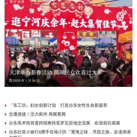
两岸港澳
天津举办新春活动 两岸民众欢喜过大年
2025 年 1 月 24 日
『东工坊』妇女创新计划 打造台东女性生命新篇章
交通便捷！活力薊州 商聚業興
台东美术馆首度跨国奥特亚罗瓦驻地交流展 欢迎前往观展
台东社造小旅行x携手在地小区『逐海之味．寻甜之旅』走读渔港