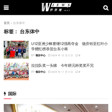
首页
»
台东体中
标签：
台东体中
U12亚洲少棒赛继12强再夺金 饶庆铃至红叶小
学赠红榜恭贺台东小将
BY
项目中心
2024 年 12 月 2 日
0
拉拉队奖一头猪 今年耕元杯奖奖不完
BY
项目中心
2024 年 11 月 4 日
0
国际