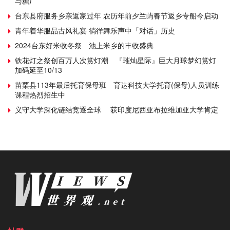
与糖厂
台东县府服务乡亲返家过年 农历年前夕兰屿春节返乡专船今启动
青年着华服品古风礼宴 徜徉舞乐声中「对话」历史
2024台东好米收冬祭 池上米乡的丰收盛典
铁花灯之祭创百万人次赏灯潮 『璀灿星际』巨大月球梦幻赏灯
加码延至10/13
苗栗县113年最后托育保母班 育达科技大学托育(保母)人员训练
课程热烈招生中
义守大学深化链结竞逐全球 获印度尼西亚布拉维加亚大学肯定