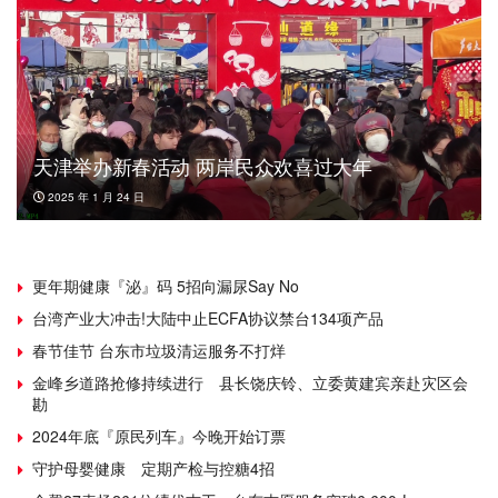
天津举办新春活动 两岸民众欢喜过大年
2025 年 1 月 24 日
更年期健康『泌』码 5招向漏尿Say No
台湾产业大冲击!大陆中止ECFA协议禁台134项产品
春节佳节 台东市垃圾清运服务不打烊
金峰乡道路抢修持续进行 县长饶庆铃、立委黄建宾亲赴灾区会
勘
2024年底『原民列车』今晚开始订票
守护母婴健康 定期产检与控糖4招