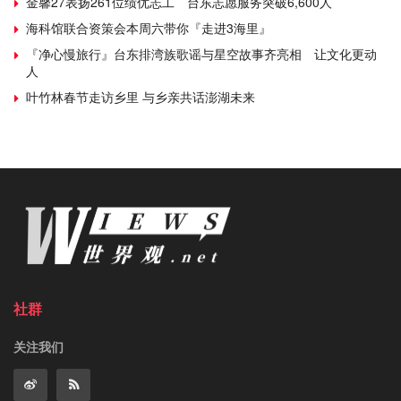
金馨27表扬261位绩优志工 台东志愿服务突破6,600人
海科馆联合资策会本周六带你『走进3海里』
『净心慢旅行』台东排湾族歌谣与星空故事齐亮相 让文化更动
人
叶竹林春节走访乡里 与乡亲共话澎湖未来
社群
关注我们