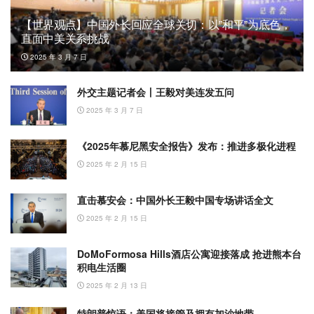
【世界观点】中国外长回应全球关切：以”和平”为底色，
直面中美关系挑战
2025 年 3 月 7 日
外交主题记者会丨王毅对美连发五问
2025 年 3 月 7 日
《2025年慕尼黑安全报告》发布：推进多极化进程
2025 年 2 月 15 日
直击慕安会：中国外长王毅中国专场讲话全文
2025 年 2 月 15 日
DoMoFormosa Hills酒店公寓迎接落成 抢进熊本台
积电生活圈
2025 年 2 月 13 日
特朗普惊语：美国将接管及拥有加沙地带