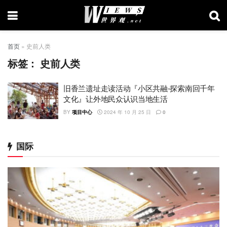
首页
»
史前人类
标签：
史前人类
旧香兰遗址走读活动『小区共融-探索南回千年
文化』让外地民众认识当地生活
BY
项目中心
2024 年 10 月 25 日
0
国际