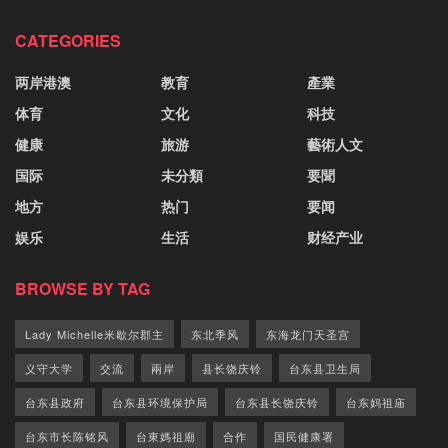
CATEGORIES
两岸港澳
教育
產業
体育
文化
科技
健康
旅游
藝術人文
国际
未分類
要聞
地方
热门
要闻
娱乐
生活
财经产业
BROWSE BY TAG
Lady Michelle米歇尔郡主
东北季风
东海龙门天圣宫
义守大学
交流
兩岸
县长饶庆铃
台东县卫生局
台东县政府
台东县环境保护局
台东县长饶庆铃
台东妈祖庙
台东市长陈铭风
台東媽祖廟
合作
国民健康署