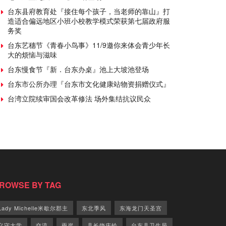
台东县府教育处『接住每个孩子，当老师的靠山』打
造适合偏远地区小班小校教学模式荣获第七届政府服
务奖
台东艺穗节《青春小鸟事》11/9邀你来体会青少年长
大的烦恼与滋味
台东慢食节『新．台东办桌』池上大坡池登场
台东市公所办理『台东市文化健康站物资捐赠仪式』
台湾立院续审国会改革修法 场外集结抗议民众
ROWSE BY TAG
Lady Michelle米歇尔郡主
东北季风
东海龙门天圣宫
义守大学
交流
兩岸
县长饶庆铃
台东县卫生局