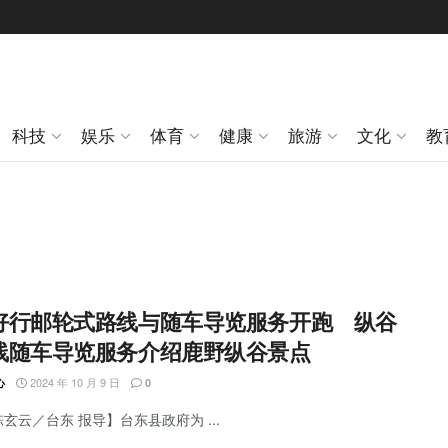
科技
娱乐
体育
健康
旅游
文化
教
好行邮轮式路线与随车导览服务开跑 纵谷
线随车导览服务介绍鹿野纵谷景点
2024 年 10 月 9 日
心
0
陈玄云／台东 报导】台东县政府为 ...