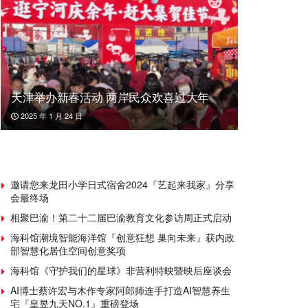
天津举办新春活动 两岸民众欢喜过大年
2025 年 1 月 24 日
邀请您来龙田小学日式宿舍2024『艺起来我家』分享
会最终场
相聚巴渝！第二十二届巴渝教育文化参访周正式启动
海科馆潮境智能海洋馆『创意狂想 巢向未来』获内政
部智慧化居住空间创意奖项
海科馆《守护我们的星球》非营利特映暨映后座谈会
AI博士蔡许宏与木作专家阿郎师连手打造AI智慧养生
宅『皇昱九天NO.1』重磅登场