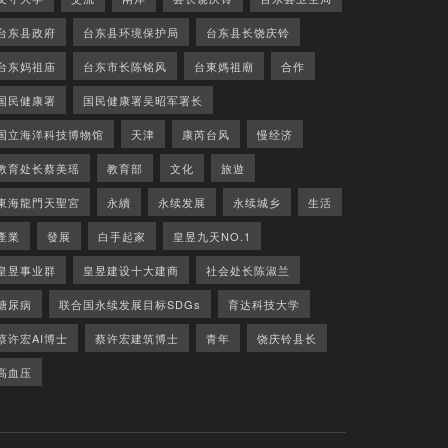
台东县政府
台东县环境保护局
台东县长饶庆铃
台东妈祖庙
台东市长陈铭风
台東媽祖廟
合作
国民健康署
国民健康署吴昭军署长
国立海洋科技博物馆
天津
康芮台风
慢经济
教育处长蔡美瑶
教育部
文化
旅遊
東海龍門天聖宮
永續
永续发展
永续城乡
生活
產業
發展
白手起家
皇昱九天NO.1
皇昱事业群
皇昱建设十大建商
社会处长陈淑兰
糖尿病
联合国永续发展目标SDGs
育达科技大学
蔡许宏AI博士
蔡许宏建筑博士
青年
饶庆铃县长
高血压