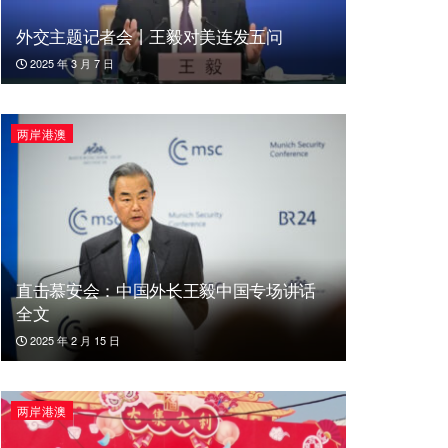
外交主题记者会丨王毅对美连发五问
2025 年 3 月 7 日
两岸港澳
直击慕安会：中国外长王毅中国专场讲话
全文
2025 年 2 月 15 日
两岸港澳