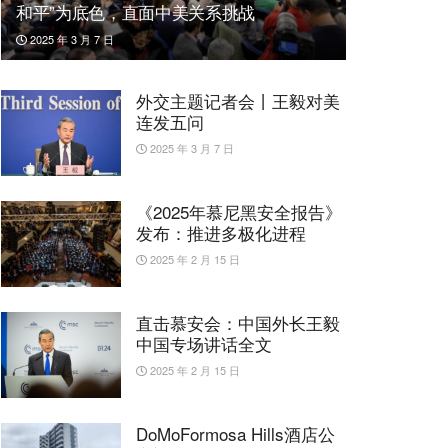
和平”为底色，直面中美关系挑战
2025 年 3 月 7 日
外交主题记者会丨王毅对美
连发五问
2025 年 3 月 7 日
《2025年慕尼黑安全报告》
发布：推进多极化进程
2025 年 2 月 15 日
直击慕安会：中国外长王毅
中国专场讲话全文
2025 年 2 月 15 日
DoMoFormosa Hills酒店公