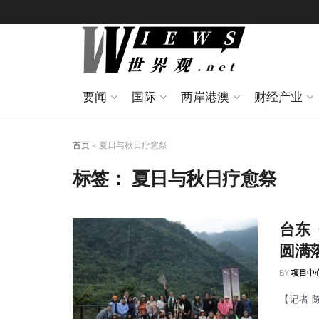
要闻
国际
两岸港澳
财经产业
首页
»
夏日与秋日疗愈祭
标签：
夏日与秋日疗愈祭
台东
圆满
BY
项目中
【记者 