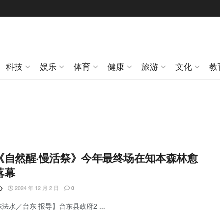
科技
娱乐
体育
健康
旅游
文化
教
《自然醒·慢活祭》今年最终场在知本森林愈
落幕
2024 年 12 月 2 日
心
0
陈法水／台东 报导】台东县政府2 ...