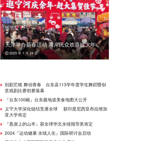
天津举办新春活动 两岸民众欢喜过大年
2025 年 1 月 24 日
别剧艺格 舞动青春 台东县113学年度学生舞蹈暨创
意戏剧比赛初赛落幕
『台东100碗』台东最地道美食地图大公开
义守大学深化链结竞逐全球 获印度尼西亚布拉维加
亚大学肯定
『悬崖上的山羊』获全球华文永续报导奖肯定
2024『运动健康 永续人生』国际研讨会启动