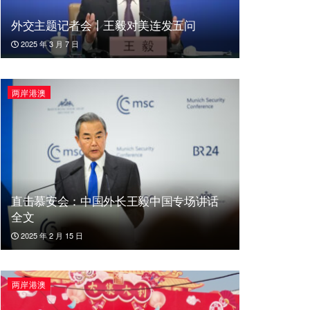
外交主题记者会丨王毅对美连发五问
2025 年 3 月 7 日
两岸港澳
直击慕安会：中国外长王毅中国专场讲话
全文
2025 年 2 月 15 日
两岸港澳