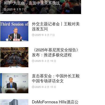
和平”为底色，直面中美关系挑战
2025 年 3 月 7 日
外交主题记者会丨王毅对美
连发五问
2025 年 3 月 7 日
《2025年慕尼黑安全报告》
发布：推进多极化进程
2025 年 2 月 15 日
直击慕安会：中国外长王毅
中国专场讲话全文
2025 年 2 月 15 日
DoMoFormosa Hills酒店公