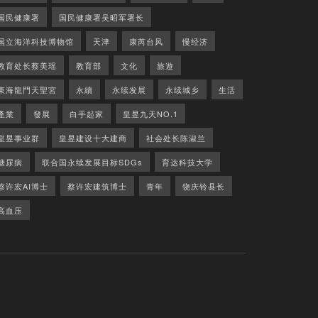
国民健康署
国民健康署吴昭军署长
国立海洋科技博物馆
天津
康芮台风
慢经济
教育处长蔡美瑶
教育部
文化
旅遊
東海龍門天聖宮
永續
永续发展
永续城乡
生活
產業
發展
白手起家
皇昱九天NO.1
皇昱事业群
皇昱建设十大建商
社会处长陈淑兰
糖尿病
联合国永续发展目标SDGs
育达科技大学
蔡许宏AI博士
蔡许宏建筑博士
青年
饶庆铃县长
高血压