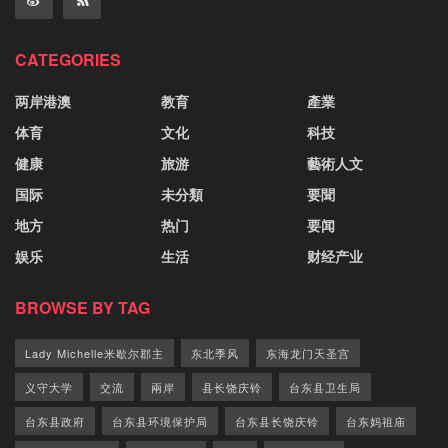
CATEGORIES
两岸港澳
教育
產業
体育
文化
科技
健康
旅游
藝術人文
国际
未分類
要聞
地方
热门
要闻
娱乐
生活
财经产业
BROWSE BY TAG
Lady Michelle米歇尔郡主
东北季风
东海龙门天圣宫
义守大学
交流
兩岸
县长饶庆铃
台东县卫生局
台东县政府
台东县环境保护局
台东县长饶庆铃
台东妈祖庙