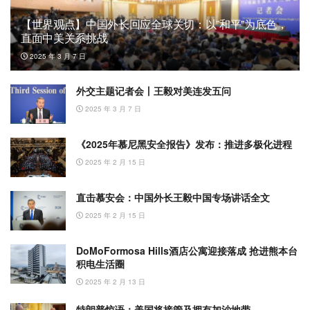
【世界观点】中国外长回应全球关切：以”和平”为底色，
直面中美关系挑战
2025 年 3 月 7 日
外交主题记者会丨王毅对美连发五问
2025 年 3 月 7 日
《2025年慕尼黑安全报告》发布：推进多极化进程
2025 年 2 月 15 日
直击慕安会：中国外长王毅中国专场讲话全文
2025 年 2 月 15 日
DoMoFormosa Hills酒店公寓迎接落成 抢进熊本台
积电生活圈
2025 年 2 月 13 日
特朗普惊语：美国将接管及拥有加沙地带