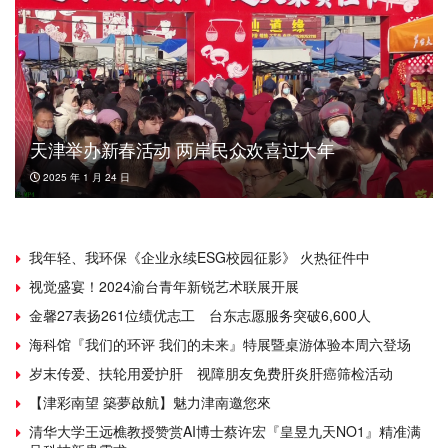
天津举办新春活动 两岸民众欢喜过大年
2025 年 1 月 24 日
我年轻、我环保《企业永续ESG校园征影》 火热征件中
视觉盛宴！2024渝台青年新锐艺术联展开展
金馨27表扬261位绩优志工 台东志愿服务突破6,600人
海科馆『我们的环评 我们的未来』特展暨桌游体验本周六登场
岁末传爱、扶轮用爱护肝 视障朋友免费肝炎肝癌筛检活动
【津彩南望 築夢啟航】魅力津南邀您來
清华大学王远樵教授赞赏AI博士蔡许宏『皇昱九天NO1』精准满