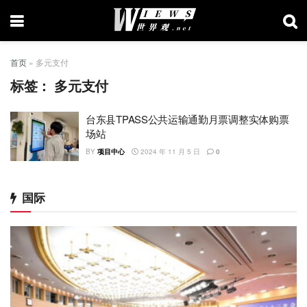
首页
»
多元支付
标签：
多元支付
台东县TPASS公共运输通勤月票调整实体购票
场站
BY
项目中心
2024 年 11 月 5 日
0
国际