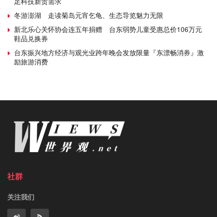
足科技新贵需求
冬游澎湖 走读菊岛元宵乞龟、生态导览魅力无限
新北乐心关怀协会连五年捐赠 台东弱势儿童受惠总价106万元
鞋品兑换券
台东振兴地方经济与观光业跨年晚会发放限量『东漂畅消券』激
励旅游消费
社群
关注我们