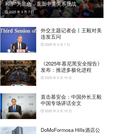
和平”为底色，直面中美关系挑战
2025 年 3 月 7 日
外交主题记者会丨王毅对美
连发五问
2025 年 3 月 7 日
《2025年慕尼黑安全报告》
发布：推进多极化进程
2025 年 2 月 15 日
直击慕安会：中国外长王毅
中国专场讲话全文
2025 年 2 月 15 日
DoMoFormosa Hills酒店公