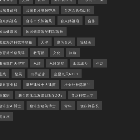
台东县政府
台东县环境保护局
台东县长饶庆铃
台东妈祖庙
台东市长陈铭风
台東媽祖廟
合作
国民健康署
国民健康署吴昭军署长
国立海洋科技博物馆
天津
康芮台风
慢经济
教育处长蔡美瑶
教育部
文化
旅遊
東海龍門天聖宮
永續
永续发展
永续城乡
生活
產業
發展
白手起家
皇昱九天NO.1
皇昱事业群
皇昱建设十大建商
社会处长陈淑兰
糖尿病
联合国永续发展目标SDGs
育达科技大学
蔡许宏AI博士
蔡许宏建筑博士
青年
饶庆铃县长
高血压