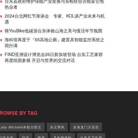
台东县政府维护绿能产业发展与东检联合访视金仑地
热业者
2024台北网红节座谈会 专家、KOL谈产业未来与机
遇
骑YouBike低碳游台东体验山海之美与慢活年节氛围
海科馆再度于『65高地公厕』建置具智能监控系统之
雨扑满
FIND亚洲设计博览会26日新加坡登场 台东工艺家群
再度组团参展 开启与世界的交流对话
ROWSE BY TAG
Lady Michelle米歇尔郡主
东北季风
东海龙门天圣宫
义守大学
交流
兩岸
县长饶庆铃
台东县卫生局