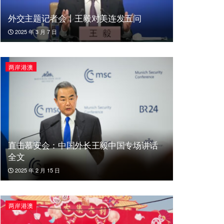
外交主题记者会丨王毅对美连发五问
2025 年 3 月 7 日
两岸港澳
直击慕安会：中国外长王毅中国专场讲话
全文
2025 年 2 月 15 日
两岸港澳