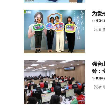
为爱
BY
项目中
【记者 
强台
铃：
BY
项目中
【记者 