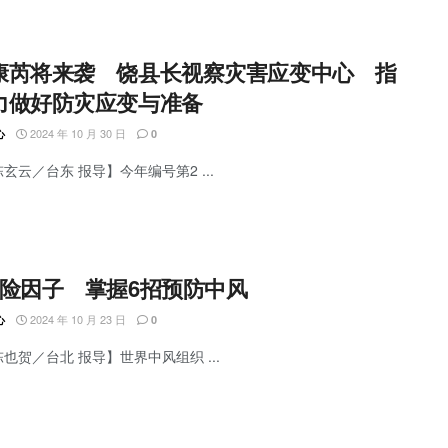
康芮将来袭 饶县长视察灾害应变中心 指
力做好防灾应变与准备
2024 年 10 月 30 日
心
0
陈玄云／台东 报导】今年编号第2 ...
危险因子 掌握6招预防中风
2024 年 10 月 23 日
心
0
陈也贺／台北 报导】世界中风组织 ...