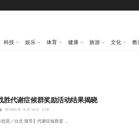
科技
娱乐
体育
健康
旅游
文化
教
24战胜代谢症候群奖励活动结果揭晓
2024 年 12 月 16 日
心
0
陈也贺／台北 报导】代谢症候群是 ...