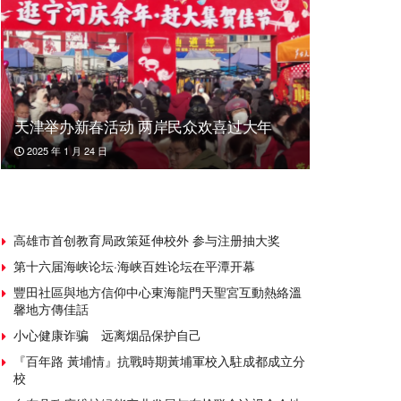
天津举办新春活动 两岸民众欢喜过大年
2025 年 1 月 24 日
高雄市首创教育局政策延伸校外 参与注册抽大奖
第十六届海峡论坛·海峡百姓论坛在平潭开幕
豐田社區與地方信仰中心東海龍門天聖宮互動熱絡溫
馨地方傳佳話
小心健康诈骗 远离烟品保护自己
『百年路 黃埔情』抗戰時期黃埔軍校入駐成都成立分
校