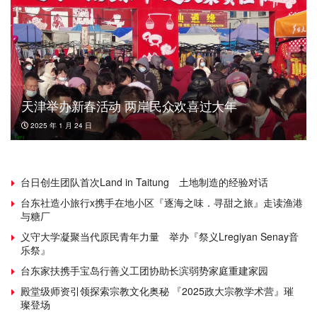
天津举办新春活动 两岸民众欢喜过大年
2025 年 1 月 24 日
台日创生团队首次Land in Taitung 土地制造的经验对话
台东社造小旅行x携手在地小区『逐海之味．寻甜之旅』走读渔港
与糖厂
义守大学凝聚当代原民青年力量 举办『祭义Lregiyan Senay音
乐祭』
台东家扶携手宝岛行善义工团协助长滨弱势家庭重建家园
殿堂级师资引领探索宗教文化奥秘 『2025政大宗教学术营』璀
璨登场