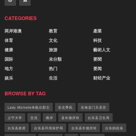
CATEGORIES
两岸港澳
教育
產業
体育
文化
科技
健康
旅游
藝術人文
国际
未分類
要聞
地方
热门
要闻
娱乐
生活
财经产业
BROWSE BY TAG
Lady Michelle米歇尔郡主
东北季风
东海龙门天圣宫
义守大学
交流
兩岸
县长饶庆铃
台东县卫生局
台东县政府
台东县环境保护局
台东县长饶庆铃
台东妈祖庙