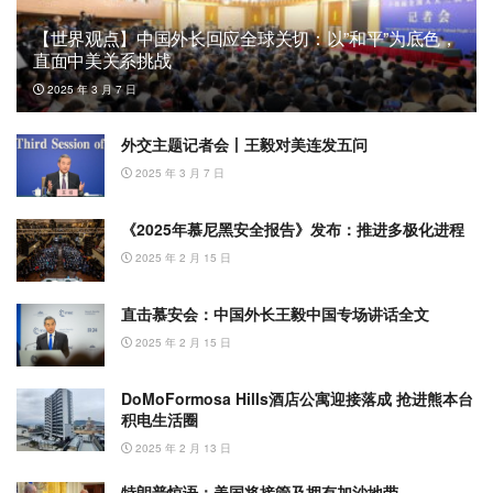
【世界观点】中国外长回应全球关切：以”和平”为底色，
直面中美关系挑战
2025 年 3 月 7 日
外交主题记者会丨王毅对美连发五问
2025 年 3 月 7 日
《2025年慕尼黑安全报告》发布：推进多极化进程
2025 年 2 月 15 日
直击慕安会：中国外长王毅中国专场讲话全文
2025 年 2 月 15 日
DoMoFormosa Hills酒店公寓迎接落成 抢进熊本台
积电生活圈
2025 年 2 月 13 日
特朗普惊语：美国将接管及拥有加沙地带