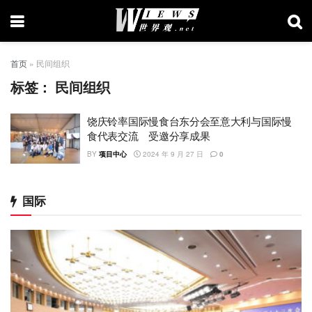
首页
»
民间组织
标签：
民间组织
饶庆铃率国际慢食台东分会至意大利与国际慢
食代表交流 受邀分享成果
BY
项目中心
2024 年 9 月 27 日
0
国际