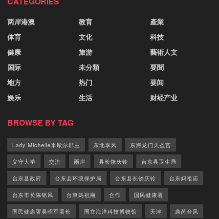
CATEGORIES
两岸港澳
教育
產業
体育
文化
科技
健康
旅游
藝術人文
国际
未分類
要聞
地方
热门
要闻
娱乐
生活
财经产业
BROWSE BY TAG
Lady Michelle米歇尔郡主
东北季风
东海龙门天圣宫
义守大学
交流
兩岸
县长饶庆铃
台东县卫生局
台东县政府
台东县环境保护局
台东县长饶庆铃
台东妈祖庙
台东市长陈铭风
台東媽祖廟
合作
国民健康署
国民健康署吴昭军署长
国立海洋科技博物馆
天津
康芮台风