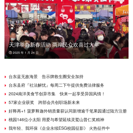
天津举办新春活动 两岸民众欢喜过大年
2025 年 1 月 24 日
台东蓝无敌海景 告示牌救生圈安全加持
台东县府『社法解忧』每周二下午提供免费法律服务
2024南洋美食节创异市集 快来一起享受异国风情！
57家企业获奖 跨部会共创职场新未来
好释再+1 菠萝释迦外销质量获认同新增逾千笔果园通过陆方注册
桃园146位小太阳 用爱与希望延续灵鹫山普仁奖精神
我年轻、我环保《企业永续ESG校园征影》 火热征件中