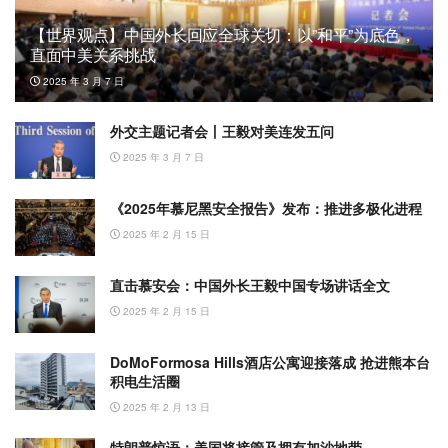
【世界观点】中国外长回应全球关切：以”和平”为底色，
直面中美关系挑战
2025 年 3 月 7 日
外交主题记者会丨王毅对美连发五问
2025 年 3 月 7 日
《2025年慕尼黑安全报告》发布：推进多极化进程
2025 年 2 月 15 日
直击慕安会：中国外长王毅中国专场讲话全文
2025 年 2 月 15 日
DoMoFormosa Hills酒店公寓迎接落成 抢进熊本台
积电生活圈
2025 年 2 月 13 日
特朗普惊语：美国将接管及拥有加沙地带