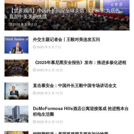
【世界观点】中国外长回应全球关切：以”和平”为底色，
直面中美关系挑战
2025 年 3 月 7 日
外交主题记者会丨王毅对美连发五问
2025 年 3 月 7 日
《2025年慕尼黑安全报告》发布：推进多极化进程
2025 年 2 月 15 日
直击慕安会：中国外长王毅中国专场讲话全文
2025 年 2 月 15 日
DoMoFormosa Hills酒店公寓迎接落成 抢进熊本台
积电生活圈
2025 年 2 月 13 日
特朗普惊语：美国将接管及拥有加沙地带