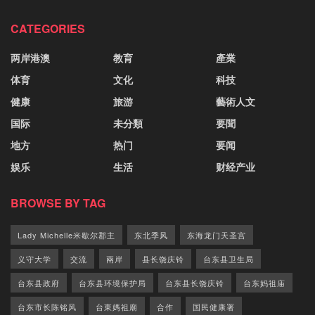
CATEGORIES
两岸港澳
教育
產業
体育
文化
科技
健康
旅游
藝術人文
国际
未分類
要聞
地方
热门
要闻
娱乐
生活
财经产业
BROWSE BY TAG
Lady Michelle米歇尔郡主
东北季风
东海龙门天圣宫
义守大学
交流
兩岸
县长饶庆铃
台东县卫生局
台东县政府
台东县环境保护局
台东县长饶庆铃
台东妈祖庙
台东市长陈铭风
台東媽祖廟
合作
国民健康署