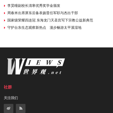
李昊曈副校长清寒优秀奖学金颁发
周春米出席屏东后备表扬晋任军职与杰出干部
国家级荣耀四连冠 东海龙门天圣宫写下宗教公益新典范
守护台东生态观察新热点 漫步畅游太平溪湿地
社群
关注我们