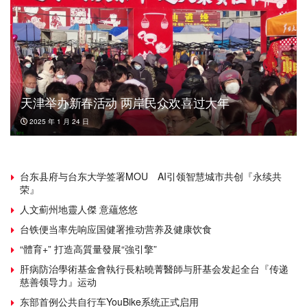
天津举办新春活动 两岸民众欢喜过大年
2025 年 1 月 24 日
台东县府与台东大学签署MOU AI引领智慧城市共创『永续共
荣』
人文薊州地靈人傑 意蘊悠悠
台铁便当率先响应国健署推动营养及健康饮食
“體育+” 打造高質量發展“強引擎”
肝病防治學術基金會執行長粘曉菁醫師与肝基会发起全台『传递
慈善领导力』运动
东部首例公共自行车YouBike系统正式启用