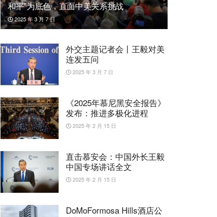
和平”为底色，直面中美关系挑战
2025 年 3 月 7 日
外交主题记者会丨王毅对美
连发五问
2025 年 3 月 7 日
《2025年慕尼黑安全报告》
发布：推进多极化进程
2025 年 2 月 15 日
直击慕安会：中国外长王毅
中国专场讲话全文
2025 年 2 月 15 日
DoMoFormosa Hills酒店公