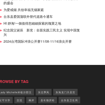
的盛会
为爱戒烟 共创幸福无烟家庭
台东县爱国蒲联外替代道路今通车
HI 靜海!一個值得您細細探索的瑰寶之地
纪念国父诞辰 新党：全面实践三民主义 实现中国复
兴
2024台湾国际冲浪公开赛11/08-11/16浪尖开赛
ROWSE BY TAG
Lady Michelle米歇尔郡主
东北季风
东海龙门天圣宫
义守大学
交流
兩岸
县长饶庆铃
台东县卫生局