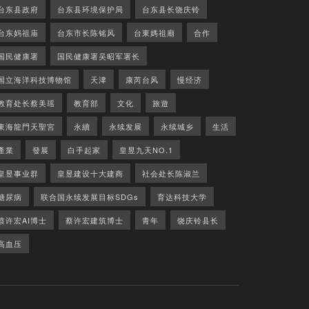
台东县政府
台东县环境保护局
台东县长饶庆铃
台东妈祖庙
台东市长陈铭风
台東媽祖廟
合作
国民健康署
国民健康署吴昭军署长
国立海洋科技博物馆
天津
康芮台风
慢经济
教育处长蔡美瑶
教育部
文化
旅遊
東海龍門天聖宮
永續
永续发展
永续城乡
生活
產業
發展
白手起家
皇昱九天NO.1
皇昱事业群
皇昱建设十大建商
社会处长陈淑兰
糖尿病
联合国永续发展目标SDGs
育达科技大学
蔡许宏AI博士
蔡许宏建筑博士
青年
饶庆铃县长
高血压