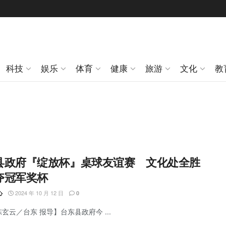
科技
娱乐
体育
健康
旅游
文化
教
县政府『绽放杯』桌球友谊赛 文化处全胜
夺冠军奖杯
2024 年 10 月 12 日
心
0
陈玄云／台东 报导】台东县政府今 ...