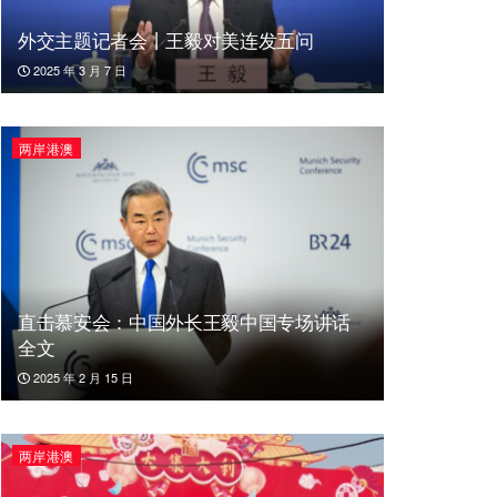
外交主题记者会丨王毅对美连发五问
2025 年 3 月 7 日
两岸港澳
直击慕安会：中国外长王毅中国专场讲话
全文
2025 年 2 月 15 日
两岸港澳