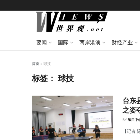
要闻
国际
两岸港澳
财经产业
首页
»
球技
标签：
球技
台东
之姿
BY
项目中
【记者 