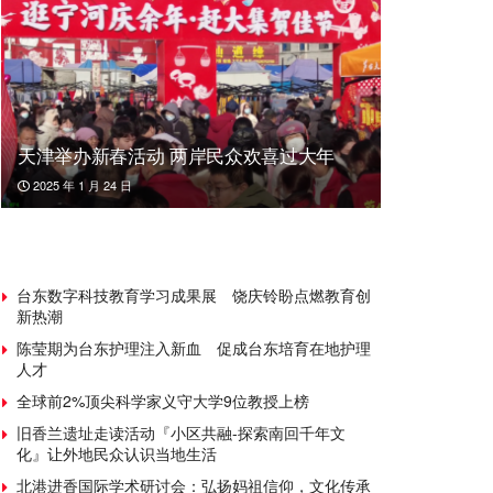
天津举办新春活动 两岸民众欢喜过大年
2025 年 1 月 24 日
台东数字科技教育学习成果展 饶庆铃盼点燃教育创
新热潮
陈莹期为台东护理注入新血 促成台东培育在地护理
人才
全球前2%顶尖科学家义守大学9位教授上榜
旧香兰遗址走读活动『小区共融-探索南回千年文
化』让外地民众认识当地生活
北港进香国际学术研讨会：弘扬妈祖信仰，文化传承