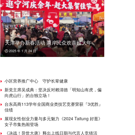
天津举办新春活动 两岸民众欢喜过大年
2025 年 1 月 24 日
小区营养推广中心 守护长辈健康
新党主席吴成典：坚决反对赖清德「明知山有虎，偏
向虎山行」的台独立场！
台东高商113学年全国商业类技艺竞赛荣获『3优胜』
佳绩
展现女性创业力量与多元魅力《2024 Taitung 好逛》
女子市集热闹登场
《决战！异世大唐》释出上线日期与代言人竞猜活