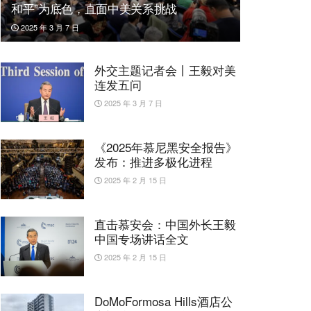
和平”为底色，直面中美关系挑战
2025 年 3 月 7 日
外交主题记者会丨王毅对美
连发五问
2025 年 3 月 7 日
《2025年慕尼黑安全报告》
发布：推进多极化进程
2025 年 2 月 15 日
直击慕安会：中国外长王毅
中国专场讲话全文
2025 年 2 月 15 日
DoMoFormosa Hills酒店公