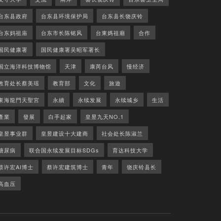
台东县政府
台东县环境保护局
台东县长饶庆铃
台东妈祖庙
台东市长陈铭风
台東媽祖廟
合作
国民健康署
国民健康署吴昭军署长
国立海洋科技博物馆
天津
康芮台风
慢经济
教育处长蔡美瑶
教育部
文化
旅遊
東海龍門天聖宮
永續
永续发展
永续城乡
生活
產業
發展
白手起家
皇昱九天NO.1
皇昱事业群
皇昱建设十大建商
社会处长陈淑兰
糖尿病
联合国永续发展目标SDGs
育达科技大学
蔡许宏AI博士
蔡许宏建筑博士
青年
饶庆铃县长
高血压