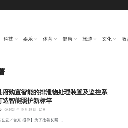
科技
娱乐
体育
健康
旅游
文化
教
署
县府购置智能的排泄物处理装置及监控系
打造智能照护新标竿
2024 年 10 月 29 日
心
0
陈玄云／台东 报导】为了改善长照 ...