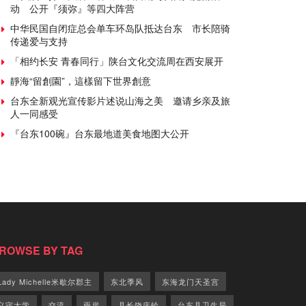
动 公开『须弥』等四大阵营
中华民国自闭症总会单车环岛队抵达台东 市长陪骑
传递爱与支持
「相约长安 青春同行」陕台文化交流周在西安展开
靜海“留創園”，這樣留下世界創意
台东全新观光宣传影片述说山海之美 邀请乡亲及旅
人一同感受
『台东100碗』台东最地道美食地图大公开
ROWSE BY TAG
Lady Michelle米歇尔郡主
东北季风
东海龙门天圣宫
义守大学
交流
兩岸
县长饶庆铃
台东县卫生局