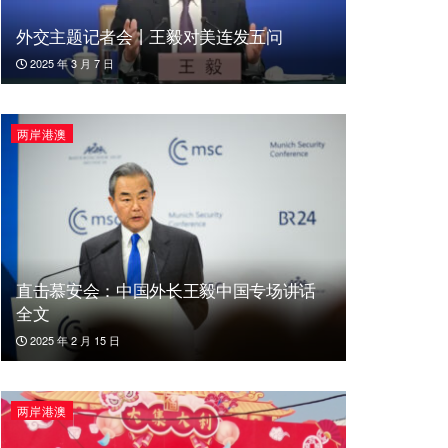
外交主题记者会丨王毅对美连发五问
2025 年 3 月 7 日
两岸港澳
直击慕安会：中国外长王毅中国专场讲话
全文
2025 年 2 月 15 日
两岸港澳