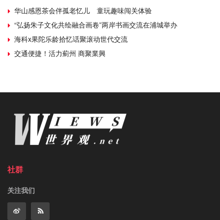
华山感恩茶会伴孤老忆儿 童玩趣味闯关体验
“弘扬朱子文化共绘融合画卷”两岸书画交流在浦城举办
海科x果陀乐龄拾忆话聚滚动世代交流
交通便捷！活力薊州 商聚業興
社群
关注我们