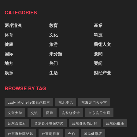
CATEGORIES
两岸港澳
教育
產業
体育
文化
科技
健康
旅游
藝術人文
国际
未分類
要聞
地方
热门
要闻
娱乐
生活
财经产业
BROWSE BY TAG
Lady Michelle米歇尔郡主
东北季风
东海龙门天圣宫
义守大学
交流
兩岸
县长饶庆铃
台东县卫生局
台东县政府
台东县环境保护局
台东县长饶庆铃
台东妈祖庙
台东市长陈铭风
台東媽祖廟
合作
国民健康署