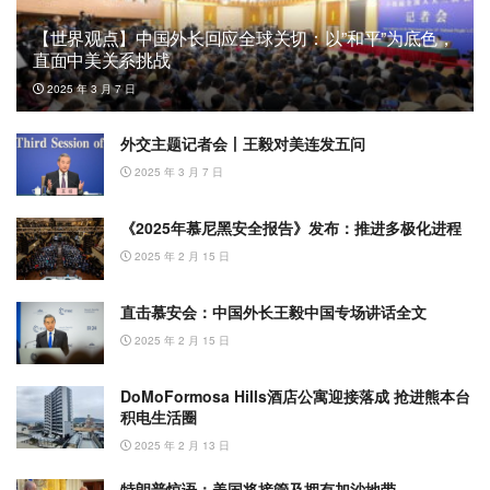
【世界观点】中国外长回应全球关切：以”和平”为底色，
直面中美关系挑战
2025 年 3 月 7 日
外交主题记者会丨王毅对美连发五问
2025 年 3 月 7 日
《2025年慕尼黑安全报告》发布：推进多极化进程
2025 年 2 月 15 日
直击慕安会：中国外长王毅中国专场讲话全文
2025 年 2 月 15 日
DoMoFormosa Hills酒店公寓迎接落成 抢进熊本台
积电生活圈
2025 年 2 月 13 日
特朗普惊语：美国将接管及拥有加沙地带