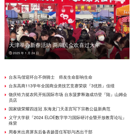
天津举办新春活动 两岸民众欢喜过大年
2025 年 1 月 24 日
台东马偕迎环台不倒骑士 癌友生命影响生命
台东高商113学年全国商业类技艺竞赛荣获『3优胜』佳绩
饶庆铃力挺农民开拓国际市场 台东菠萝释迦成功登『陆』山姆会
员店
国家级荣耀四连冠 东海龙门天圣宫写下宗教公益新典范
义守大学获『2024 ELOE数字学习国际研讨会暨开放教育论坛』
殊荣
周春米出席屏东后备表扬晋任军职与杰出干部