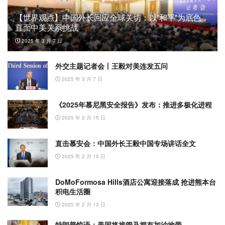
【世界观点】中国外长回应全球关切：以”和平”为底色，
直面中美关系挑战
2025 年 3 月 7 日
外交主题记者会丨王毅对美连发五问
2025 年 3 月 7 日
《2025年慕尼黑安全报告》发布：推进多极化进程
2025 年 2 月 15 日
直击慕安会：中国外长王毅中国专场讲话全文
2025 年 2 月 15 日
DoMoFormosa Hills酒店公寓迎接落成 抢进熊本台
积电生活圈
2025 年 2 月 13 日
特朗普惊语：美国将接管及拥有加沙地带