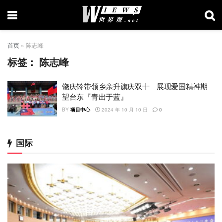
首页
»
陈志峰
标签：
陈志峰
饶庆铃带领乡亲升旗庆双十 展现爱国精神期
望台东『青出于蓝』
BY
项目中心
2024 年 10 月 10 日
0
国际