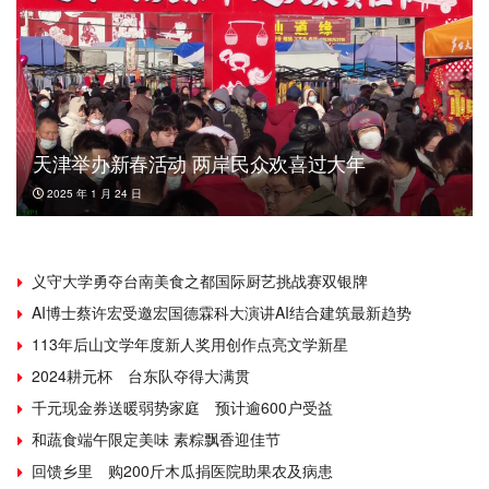
天津举办新春活动 两岸民众欢喜过大年
2025 年 1 月 24 日
义守大学勇夺台南美食之都国际厨艺挑战赛双银牌
AI博士蔡许宏受邀宏国德霖科大演讲AI结合建筑最新趋势
113年后山文学年度新人奖用创作点亮文学新星
2024耕元杯 台东队夺得大满贯
千元现金券送暖弱势家庭 预计逾600户受益
和蔬食端午限定美味 素粽飘香迎佳节
回馈乡里 购200斤木瓜捐医院助果农及病患