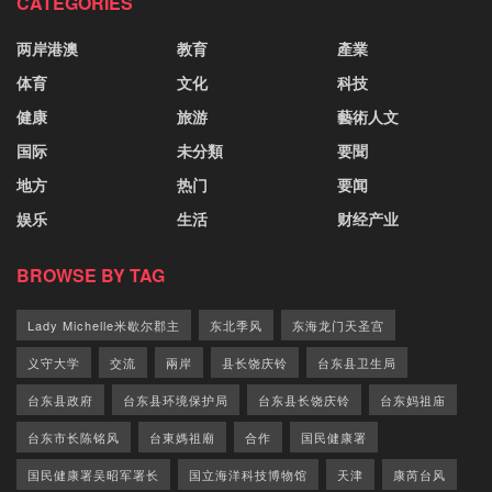
CATEGORIES
两岸港澳
教育
產業
体育
文化
科技
健康
旅游
藝術人文
国际
未分類
要聞
地方
热门
要闻
娱乐
生活
财经产业
BROWSE BY TAG
Lady Michelle米歇尔郡主
东北季风
东海龙门天圣宫
义守大学
交流
兩岸
县长饶庆铃
台东县卫生局
台东县政府
台东县环境保护局
台东县长饶庆铃
台东妈祖庙
台东市长陈铭风
台東媽祖廟
合作
国民健康署
国民健康署吴昭军署长
国立海洋科技博物馆
天津
康芮台风