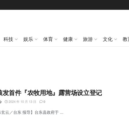
科技
娱乐
体育
健康
旅游
文化
教
核发首件『农牧用地』露营场设立登记
2024 年 10 月 13 日
心
0
陈玄云／台东 报导】台东县政府于 ...