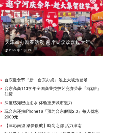
天津举办新春活动 两岸民众欢喜过大年
2025 年 1 月 24 日
台东慢食节『新．台东办桌』池上大坡池登场
台东高商113学年全国商业类技艺竞赛荣获『3优胜』
佳绩
深度感知巴山渝水 体验重庆城市魅力
玩台东还抽iPhone16『预约台东假期2.0』每人优惠
2000元
【津彩南望 築夢啟航】時尚之都 活力津南