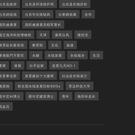
台东县政府
台东县环境保护局
台东县长饶庆铃
台东妈祖庙
台东市长陈铭风
台東媽祖廟
合作
国民健康署
国民健康署吴昭军署长
国立海洋科技博物馆
天津
康芮台风
慢经济
教育处长蔡美瑶
教育部
文化
旅遊
東海龍門天聖宮
永續
永续发展
永续城乡
生活
產業
發展
白手起家
皇昱九天NO.1
皇昱事业群
皇昱建设十大建商
社会处长陈淑兰
糖尿病
联合国永续发展目标SDGs
育达科技大学
蔡许宏AI博士
蔡许宏建筑博士
青年
饶庆铃县长
高血压