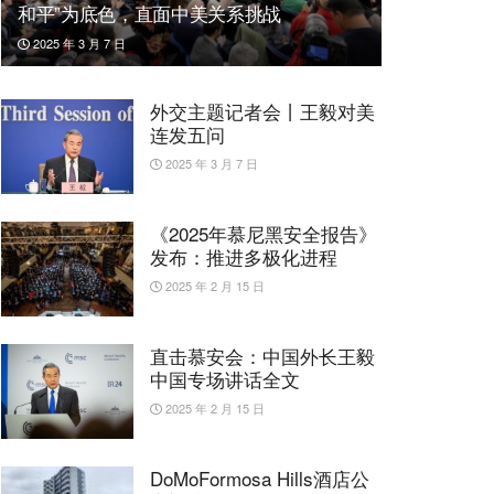
和平”为底色，直面中美关系挑战
2025 年 3 月 7 日
外交主题记者会丨王毅对美
连发五问
2025 年 3 月 7 日
《2025年慕尼黑安全报告》
发布：推进多极化进程
2025 年 2 月 15 日
直击慕安会：中国外长王毅
中国专场讲话全文
2025 年 2 月 15 日
DoMoFormosa Hills酒店公