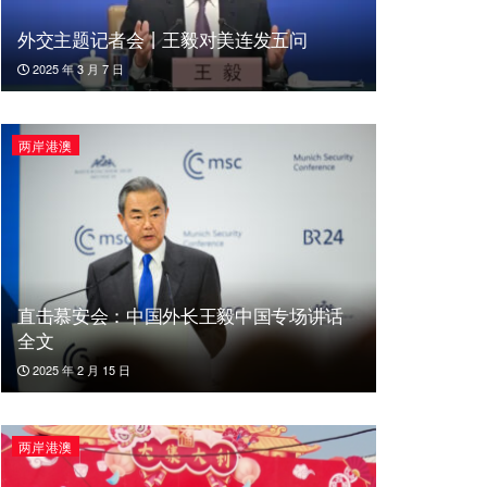
外交主题记者会丨王毅对美连发五问
2025 年 3 月 7 日
两岸港澳
直击慕安会：中国外长王毅中国专场讲话
全文
2025 年 2 月 15 日
两岸港澳