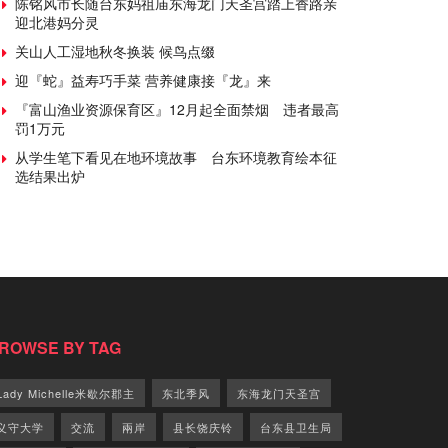
陈铭风市长随台东妈祖庙东海龙门天圣宫踏上香路亲
迎北港妈分灵
关山人工湿地秋冬换装 候鸟点缀
迎『蛇』益寿巧手菜 营养健康接『龙』来
『富山渔业资源保育区』12月起全面禁烟 违者最高
罚1万元
从学生笔下看见在地环境故事 台东环境教育绘本征
选结果出炉
ROWSE BY TAG
Lady Michelle米歇尔郡主
东北季风
东海龙门天圣宫
义守大学
交流
兩岸
县长饶庆铃
台东县卫生局