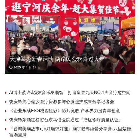
天津举办新春活动 两岸民众欢喜过大年
2025 年 1 月 24 日
AI博士蔡许宏x炫音乐巫顺智 打造皇昱九天NO.1声音疗愈空间
饶庆铃关心偏乡医疗资源参与心脏照护成果分享记者会
《企业永续ESG校园征影》影片竞赛!产学界力挺青年创意
饶庆铃亲颁红榜贺台东马偕医院通过『癌症诊疗质量认证』
『台灣美廟故事x拜好廟求好運』廟宇粉專經營分享會-八里紫德
宮場圓滿