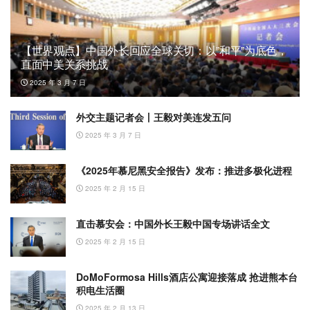
【世界观点】中国外长回应全球关切：以”和平”为底色，
直面中美关系挑战
2025 年 3 月 7 日
外交主题记者会丨王毅对美连发五问
2025 年 3 月 7 日
《2025年慕尼黑安全报告》发布：推进多极化进程
2025 年 2 月 15 日
直击慕安会：中国外长王毅中国专场讲话全文
2025 年 2 月 15 日
DoMoFormosa Hills酒店公寓迎接落成 抢进熊本台
积电生活圈
2025 年 2 月 13 日