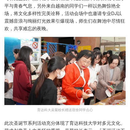
平与青春气息，另外来自越南的同学们一样以热舞惊艳全
场，将文化多样性完美诠释，活动会场中也邀请专业DJ以
震撼音浪与绚丽灯光效果引爆现场，师生们在舞池中尽情狂
欢，共享难忘的夜晚。
育达科大吴菊校长赠送宿舍同学点心
此次圣诞节系列活动充分体现了育达科技大学对多元文化、