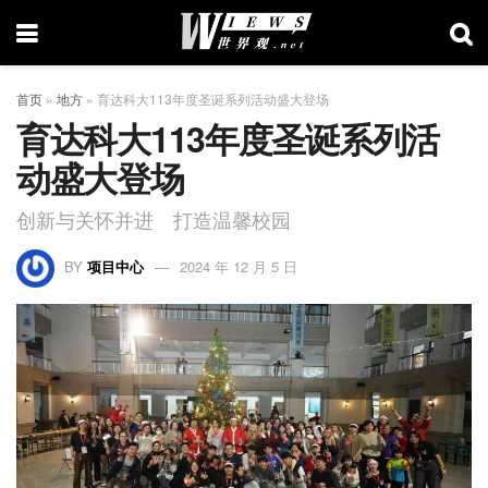
首页
»
地方
»
育达科大113年度圣诞系列活动盛大登场
育达科大113年度圣诞系列活
动盛大登场
创新与关怀并进 打造温馨校园
BY
项目中心
2024 年 12 月 5 日