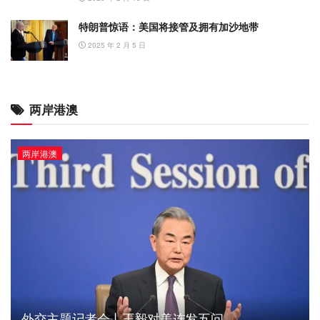
特朗普惊语：美国将接管及拥有加沙地带
2025 年 2 月 5 日
两岸港澳
两岸港澳
外交主题记者会丨王毅对美连发五问