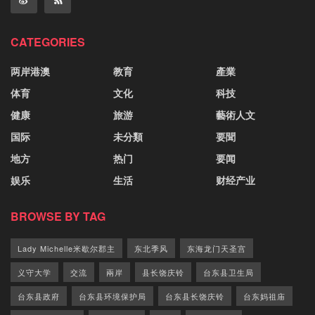
CATEGORIES
两岸港澳
教育
產業
体育
文化
科技
健康
旅游
藝術人文
国际
未分類
要聞
地方
热门
要闻
娱乐
生活
财经产业
BROWSE BY TAG
Lady Michelle米歇尔郡主
东北季风
东海龙门天圣宫
义守大学
交流
兩岸
县长饶庆铃
台东县卫生局
台东县政府
台东县环境保护局
台东县长饶庆铃
台东妈祖庙