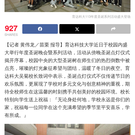
育达科大113年度圣诞系列活动盛大登场
927
SHARES
【记者 黄伟龙／苗栗 报导】育达科技大学近日于校园内盛
大举行年度圣诞晚会暨系列活动，活动从傍晚圣诞点灯仪式
揭开序幕，校园中央的大型圣诞树在师生们的热烈倒数中被
点亮，璀璨的灯光象征希望与团结，温暖了冬日的夜空。育
达科大吴菊校长致词中表示，圣诞点灯仪式不仅传递节日的
欢乐氛围，更展现了学校对多元文化与创意精神的重视，期
待全校师生在这温馨的时刻携手共创美好的校园环境。校长
特别向学生送上祝福：『无论身处何地，学校永远是你们的
家，祝福每一位同学在这个充满希望的季节里平安喜乐，学
有所成。』