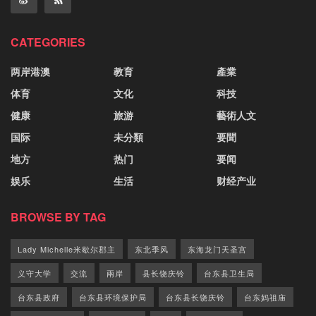
CATEGORIES
两岸港澳
教育
產業
体育
文化
科技
健康
旅游
藝術人文
国际
未分類
要聞
地方
热门
要闻
娱乐
生活
财经产业
BROWSE BY TAG
Lady Michelle米歇尔郡主
东北季风
东海龙门天圣宫
义守大学
交流
兩岸
县长饶庆铃
台东县卫生局
台东县政府
台东县环境保护局
台东县长饶庆铃
台东妈祖庙