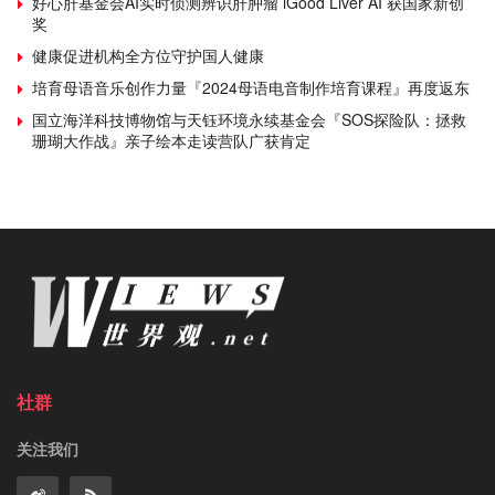
好心肝基金会AI实时侦测辨识肝肿瘤 iGood Liver AI 获国家新创
奖
健康促进机构全方位守护国人健康
培育母语音乐创作力量『2024母语电音制作培育课程』再度返东
国立海洋科技博物馆与天钰环境永续基金会『SOS探险队：拯救
珊瑚大作战』亲子绘本走读营队广获肯定
社群
关注我们