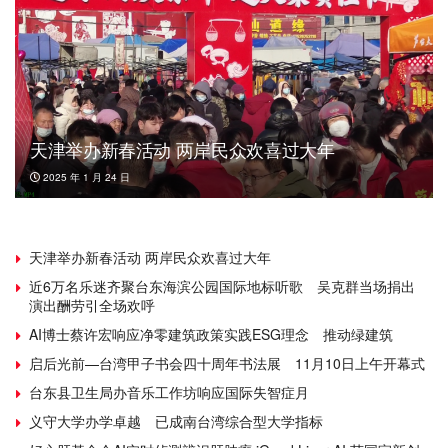
天津举办新春活动 两岸民众欢喜过大年
2025 年 1 月 24 日
天津举办新春活动 两岸民众欢喜过大年
近6万名乐迷齐聚台东海滨公园国际地标听歌 吴克群当场捐出
演出酬劳引全场欢呼
AI博士蔡许宏响应净零建筑政策实践ESG理念 推动绿建筑
启后光前—台湾甲子书会四十周年书法展 11月10日上午开幕式
台东县卫生局办音乐工作坊响应国际失智症月
义守大学办学卓越 已成南台湾综合型大学指标