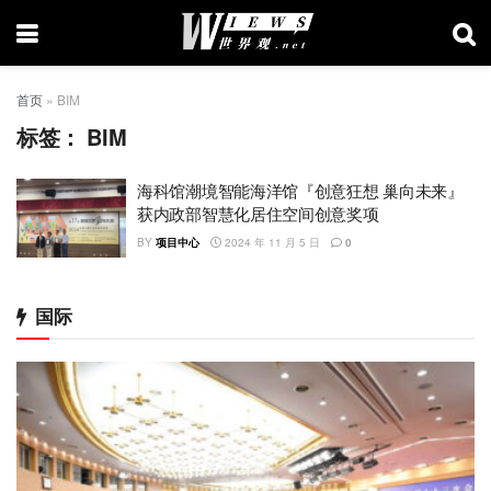
首页
»
BIM
标签：
BIM
海科馆潮境智能海洋馆『创意狂想 巢向未来』
获内政部智慧化居住空间创意奖项
BY
项目中心
2024 年 11 月 5 日
0
国际