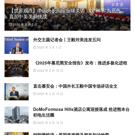
【世界观点】中国外长回应全球关切：以”和平”为底色，
直面中美关系挑战
2025 年 3 月 7 日
外交主题记者会丨王毅对美连发五问
2025 年 3 月 7 日
《2025年慕尼黑安全报告》发布：推进多极化进程
2025 年 2 月 15 日
直击慕安会：中国外长王毅中国专场讲话全文
2025 年 2 月 15 日
DoMoFormosa Hills酒店公寓迎接落成 抢进熊本台
积电生活圈
2025 年 2 月 13 日
特朗普惊语：美国将接管及拥有加沙地带