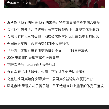
2025 年 1 月 24 日
海科馆『我们的环评 我们的未来』特展暨桌游体验本周六登场
台湾妈祖信仰『北港进香』获重要民俗授证 展现文化生命力
台东县府扩大主管会报 饶庆铃感谢有远见且高效率县府团队
全国语文竞赛 台东勇夺21项个人赛特优
『台东．蓝调』黄新明蓝晒摄影个展 11月9日开幕式
2024東海龍門天聖宮寒冬送暖圓滿
下班音乐节 2024解忧祭最终场
台东县府『社法解忧』每周二下午提供免费法律服务
公益助推两岸融合发展!第十二届两岸公益论坛在厦门举办
画龙点睛-重现八斗子罾子船 手工造船今钉上船眼船体完工落成