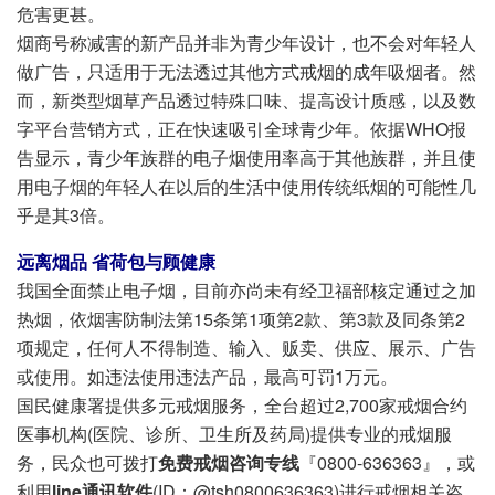
危害更甚。
烟商号称减害的新产品并非为青少年设计，也不会对年轻人
做广告，只适用于无法透过其他方式戒烟的成年吸烟者。然
而，新类型烟草产品透过特殊口味、提高设计质感，以及数
字平台营销方式，正在快速吸引全球青少年。依据WHO报
告显示，青少年族群的电子烟使用率高于其他族群，并且使
用电子烟的年轻人在以后的生活中使用传统纸烟的可能性几
乎是其3倍。
远离烟品 省荷包与顾健康
我国全面禁止电子烟，目前亦尚未有经卫福部核定通过之加
热烟，依烟害防制法第15条第1项第2款、第3款及同条第2
项规定，任何人不得制造、输入、贩卖、供应、展示、广告
或使用。如违法使用违法产品，最高可罚1万元。
国民健康署提供多元戒烟服务，全台超过2,700家戒烟合约
医事机构(医院、诊所、卫生所及药局)提供专业的戒烟服
务，民众也可拨打
免费戒烟咨询专线
『0800-636363』，或
利用
line通讯软件
(ID：@tsh0800636363)进行戒烟相关咨