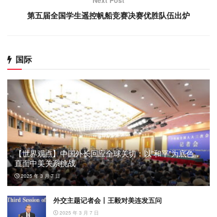
第五届全国学生遥控帆船竞赛决赛优胜队伍出炉
国际
【世界观点】中国外长回应全球关切：以”和平”为底色，
直面中美关系挑战
2025 年 3 月 7 日
外交主题记者会丨王毅对美连发五问
2025 年 3 月 7 日