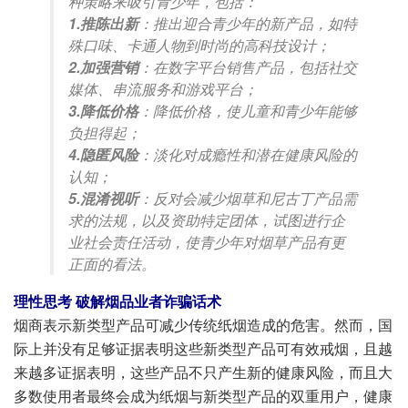
种策略来吸引青少年，包括：
1.推陈出新
：推出迎合青少年的新产品，如特
殊口味、卡通人物到时尚的高科技设计；
2.加强营销
：在数字平台销售产品，包括社交
媒体、串流服务和游戏平台；
3.降低价格
：降低价格，使儿童和青少年能够
负担得起；
4.隐匿风险
：淡化对成瘾性和潜在健康风险的
认知；
5.混淆视听
：反对会减少烟草和尼古丁产品需
求的法规，以及资助特定团体，试图进行企
业社会责任活动，使青少年对烟草产品有更
正面的看法。
理性思考 破解烟品业者诈骗话术
烟商表示新类型产品可减少传统纸烟造成的危害。然而，国
际上并没有足够证据表明这些新类型产品可有效戒烟，且越
来越多证据表明，这些产品不只产生新的健康风险，而且大
多数使用者最终会成为纸烟与新类型产品的双重用户，健康