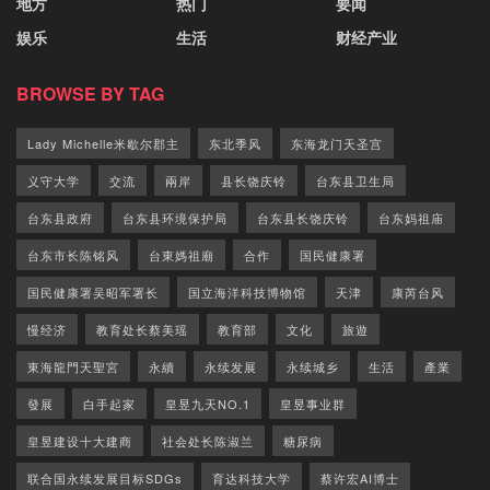
地方
热门
要闻
娱乐
生活
财经产业
BROWSE BY TAG
Lady Michelle米歇尔郡主
东北季风
东海龙门天圣宫
义守大学
交流
兩岸
县长饶庆铃
台东县卫生局
台东县政府
台东县环境保护局
台东县长饶庆铃
台东妈祖庙
台东市长陈铭风
台東媽祖廟
合作
国民健康署
国民健康署吴昭军署长
国立海洋科技博物馆
天津
康芮台风
慢经济
教育处长蔡美瑶
教育部
文化
旅遊
東海龍門天聖宮
永續
永续发展
永续城乡
生活
產業
發展
白手起家
皇昱九天NO.1
皇昱事业群
皇昱建设十大建商
社会处长陈淑兰
糖尿病
联合国永续发展目标SDGs
育达科技大学
蔡许宏AI博士