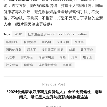
询，透过方便、隐密的戒烟咨询，打造个人戒烟计划。国民
健康署再次呼吁，避免误信烟品业者错误营销手法，不受
骗、不尝试、不购买、不推荐，打造不受尼古丁掌控的全新
人生！(图片国民健康署提供)
Tags:
WHO
世界卫生组织World Health Organization
串流服务
保健费用
加热烟
卡通人物
发病率
国民健康署
尼古丁
慢性阻塞性肺病
戒烟
数字平台
死亡率
游戏平台
烟害防制法
烟瘾
烟草
电子烟
社交媒体
糖尿病
非传染性疾病
高血压
Previous Post
『2024爱健康拿好康我是保健达人』 全民免费健检、趣味
闯关、喵汪星人走秀与摸彩抽奖惊喜连连
Next Post