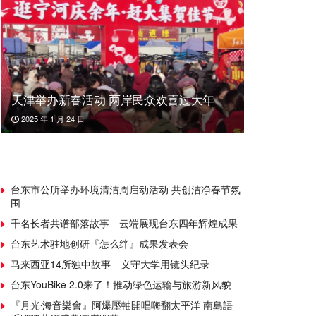
天津举办新春活动 两岸民众欢喜过大年
2025 年 1 月 24 日
台东市公所举办环境清洁周启动活动 共创洁净春节氛
围
千名长者共谱部落故事 云端展现台东四年辉煌成果
台东艺术驻地创研『怎么绊』成果发表会
马来西亚14所独中故事 义守大学用镜头纪录
台东YouBike 2.0来了！推动绿色运输与旅游新风貌
『月光‧海音樂會』阿爆壓軸開唱嗨翻太平洋 南島語