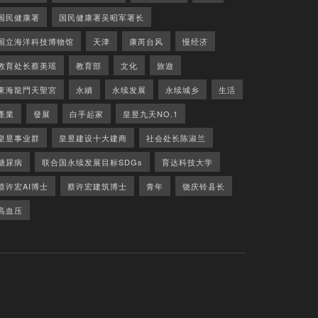
国民健康署
国民健康署吴昭军署长
国立海洋科技博物馆
天津
康芮台风
慢经济
教育处长蔡美瑶
教育部
文化
旅遊
東海龍門天聖宮
永續
永续发展
永续城乡
生活
產業
發展
白手起家
皇昱九天NO.1
皇昱事业群
皇昱建设十大建商
社会处长陈淑兰
糖尿病
联合国永续发展目标SDGs
育达科技大学
蔡许宏AI博士
蔡许宏建筑博士
青年
饶庆铃县长
高血压