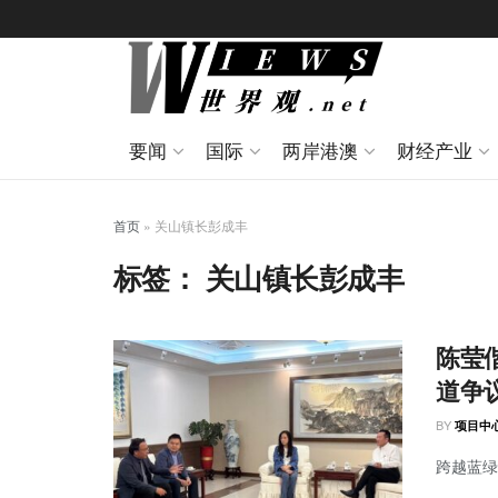
要闻
国际
两岸港澳
财经产业
首页
»
关山镇长彭成丰
标签：
关山镇长彭成丰
陈莹
道争
BY
项目中
跨越蓝绿-