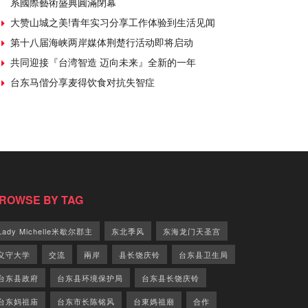
系國際藝術盛典圓滿閉幕
大赞山城之美!青年实习分享工作体验到生活见闻
第十八届海峡两岸媒体荆楚行活动即将启动
共同迎接『台湾智造 迈向未来』全新的一年
台东马偕分享麦得饮食对抗失智症
ROWSE BY TAG
Lady Michelle米歇尔郡主
东北季风
东海龙门天圣宫
义守大学
交流
兩岸
县长饶庆铃
台东县卫生局
台东县政府
台东县环境保护局
台东县长饶庆铃
台东妈祖庙
台东市长陈铭风
台東媽祖廟
合作