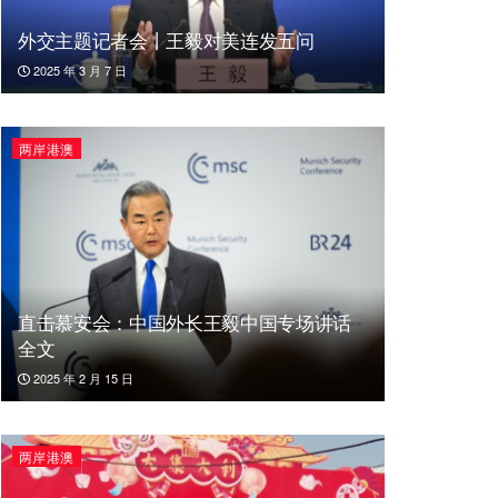
外交主题记者会丨王毅对美连发五问
2025 年 3 月 7 日
两岸港澳
直击慕安会：中国外长王毅中国专场讲话
全文
2025 年 2 月 15 日
两岸港澳