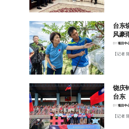
台东
风豪
BY
项目中
【记者 
饶庆
台东
BY
项目中
【记者 