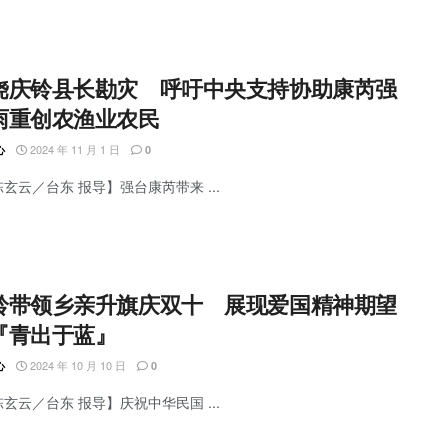
饶庆铃县长勘灾 呼吁中央支持协助康芮强
雨重创农渔业农民
2024 年 11 月 1 日
心
0
陈玄云／台东 报导】强台康芮带来 ...
铃带领乡亲升旗庆双十 展现爱国精神期望
『青出于蓝』
2024 年 10 月 10 日
心
0
陈玄云／台东 报导】庆祝中华民国 ...