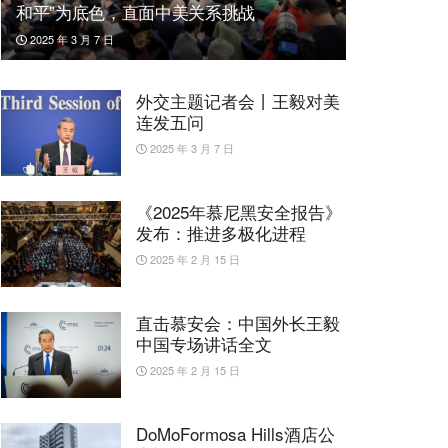
和平”为底色，直面中美关系挑战
2025 年 3 月 7 日
外交主题记者会丨王毅对美
连发五问
2025 年 3 月 7 日
《2025年慕尼黑安全报告》
发布：推进多极化进程
2025 年 2 月 15 日
直击慕安会：中国外长王毅
中国专场讲话全文
2025 年 2 月 15 日
DoMoFormosa Hills酒店公