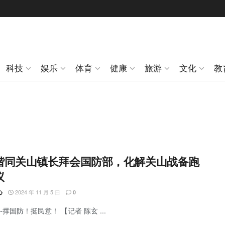
科技
娱乐
体育
健康
旅游
文化
教
偕同关山镇长拜会国防部，化解关山战备跑
议
2024 年 11 月 5 日
心
0
撑国防！挺民意！ 【记者 陈玄 ...