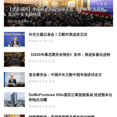
【世界观点】中国外长回应全球关切：以”和平”为底色，
直面中美关系挑战
2025 年 3 月 7 日
外交主题记者会丨王毅对美连发五问
2025 年 3 月 7 日
《2025年慕尼黑安全报告》发布：推进多极化进程
2025 年 2 月 15 日
直击慕安会：中国外长王毅中国专场讲话全文
2025 年 2 月 15 日
DoMoFormosa Hills酒店公寓迎接落成 抢进熊本台
积电生活圈
2025 年 2 月 13 日
特朗普惊语：美国将接管及拥有加沙地带