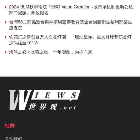
2024 BLM秋季论坛『ESG Value Creation -以市场机制驱动公私
部门减碳』开放报名
台灣88工商協進會與林堉璘宏泰教育基金會回饋衛生福利部樂生
療養院
铁花灯之祭创百万人次赏灯潮 『璀灿星际』巨大月球梦幻赏灯
加码延至10/13
海洋之心ｘ灵魂之歌 千年澎派，为祢而来
社群
关注我们