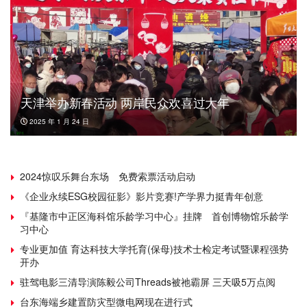
天津举办新春活动 两岸民众欢喜过大年
2025 年 1 月 24 日
2024惊叹乐舞台东场 免费索票活动启动
《企业永续ESG校园征影》影片竞赛!产学界力挺青年创意
『基隆市中正区海科馆乐龄学习中心』挂牌 首创博物馆乐龄学
习中心
专业更加值 育达科技大学托育(保母)技术士检定考试暨课程强势
开办
驻驾电影三清导演陈毅公司Threads被祂霸屏 三天吸5万点阅
台东海端乡建置防灾型微电网现在进行式