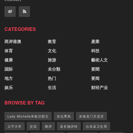
CATEGORIES
两岸港澳
教育
產業
体育
文化
科技
健康
旅游
藝術人文
国际
未分類
要聞
地方
热门
要闻
娱乐
生活
财经产业
BROWSE BY TAG
Lady Michelle米歇尔郡主
东北季风
东海龙门天圣宫
义守大学
交流
兩岸
县长饶庆铃
台东县卫生局