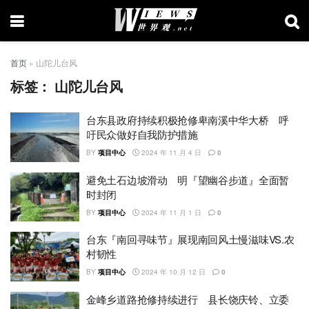
首页
»
山陀儿台风
标签：
山陀儿台风
台东县政府持续积极抢修卑南溪中华大桥 呼
吁民众做好自我防护措施
BY
项目中心
2024 年 11 月 4 日
0
避免土石边坡滑动 明『望幽谷步道』全面暂
时封闭
BY
项目中心
2024 年 11 月 1 日
0
台东『南回寻味节』展现南回风土慢滋味VS.农
村韧性
BY
项目中心
2024 年 10 月 12 日
0
金峰乡道路抢修持续进行 县长饶庆铃、立委