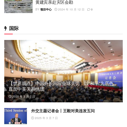
黄建宾亲赴灾区会勘
BY
项目中心
2024 年 10 月 12 日
0
国际
【世界观点】中国外长回应全球关切：以”和平”为底色，
直面中美关系挑战
2025 年 3 月 7 日
外交主题记者会丨王毅对美连发五问
2025 年 3 月 7 日