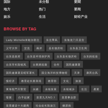
国际
未分類
要聞
地方
热门
要闻
娱乐
生活
财经产业
BROWSE BY TAG
Lady Michelle米歇尔郡主
东北季风
东海龙门天圣宫
义守大学
交流
兩岸
县长饶庆铃
台东县卫生局
台东县政府
台东县环境保护局
台东县长饶庆铃
台东妈祖庙
台东市长陈铭风
台東媽祖廟
合作
国民健康署
国民健康署吴昭军署长
国立海洋科技博物馆
天津
康芮台风
慢经济
教育处长蔡美瑶
教育部
文化
旅遊
東海龍門天聖宮
永續
永续发展
永续城乡
生活
產業
發展
白手起家
皇昱九天NO.1
皇昱事业群
皇昱建设十大建商
社会处长陈淑兰
糖尿病