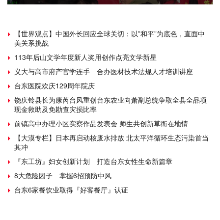
【世界观点】中国外长回应全球关切：以”和平”为底色，直面中
美关系挑战
113年后山文学年度新人奖用创作点亮文学新星
义大与高市府产官学连手 合办医材技术法规人才培训讲座
台东医院欢庆129周年院庆
饶庆铃县长为康芮台风重创台东农业向萧副总统争取全县全品项
现金救助及免勘查灾损比率
前镇高中办理小区实察作品发表会 师生共创新草衙在地情
【大漠专栏】日本再启动核废水排放 北太平洋循环生态污染首当
其冲
『东工坊』妇女创新计划 打造台东女性生命新篇章
8大危险因子 掌握6招预防中风
台东6家餐饮业取得『好客餐厅』认证