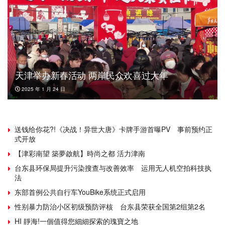
天津举办新春活动 两岸民众欢喜过大年
2025 年 1 月 24 日
送钱给你花?!《决战！异世大唐》卡牌手游首曝PV 事前预约正
式开放
【津彩南望 築夢啟航】時尚之都 活力津南
台东县环保局提升污染搜查与改善效率 运用无人机空拍科技执
法
东部首例公共自行车YouBike系统正式启用
性别暴力防治小区初级预防评核 台东县荣获全国第2组第2名
HI 靜海!一個值得您細細探索的瑰寶之地