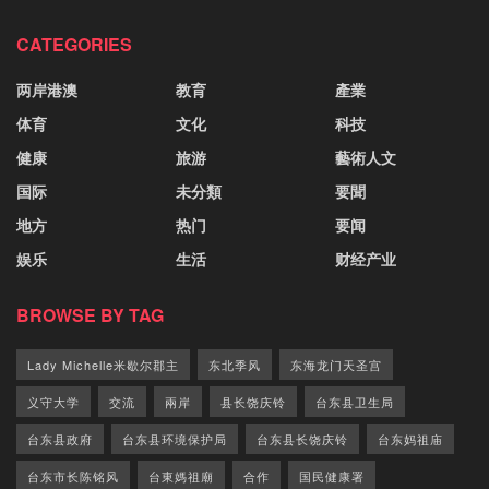
CATEGORIES
两岸港澳
教育
產業
体育
文化
科技
健康
旅游
藝術人文
国际
未分類
要聞
地方
热门
要闻
娱乐
生活
财经产业
BROWSE BY TAG
Lady Michelle米歇尔郡主
东北季风
东海龙门天圣宫
义守大学
交流
兩岸
县长饶庆铃
台东县卫生局
台东县政府
台东县环境保护局
台东县长饶庆铃
台东妈祖庙
台东市长陈铭风
台東媽祖廟
合作
国民健康署