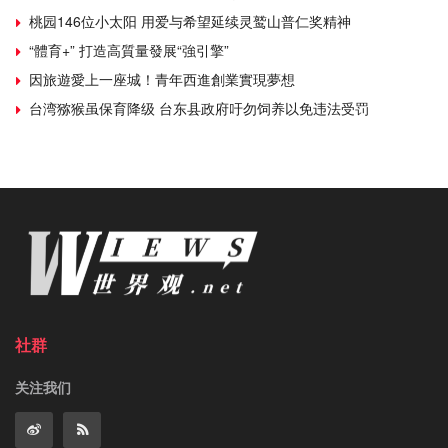
桃园146位小太阳 用爱与希望延续灵鹫山普仁奖精神
“體育+” 打造高質量發展“強引擎”
因旅遊愛上一座城！青年西進創業實現夢想
台湾猕猴虽保育降级 台东县政府吁勿饲养以免违法受罚
社群
关注我们