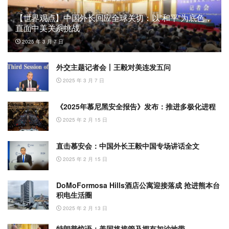
【世界观点】中国外长回应全球关切：以”和平”为底色，
直面中美关系挑战
2025 年 3 月 7 日
外交主题记者会丨王毅对美连发五问
2025 年 3 月 7 日
《2025年慕尼黑安全报告》发布：推进多极化进程
2025 年 2 月 15 日
直击慕安会：中国外长王毅中国专场讲话全文
2025 年 2 月 15 日
DoMoFormosa Hills酒店公寓迎接落成 抢进熊本台
积电生活圈
2025 年 2 月 13 日
特朗普惊语：美国将接管及拥有加沙地带