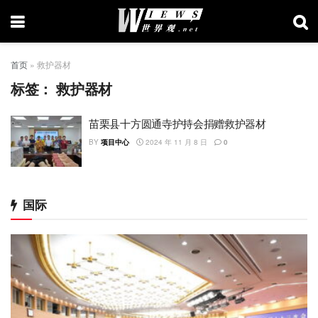
首页
»
救护器材
标签：
救护器材
苗栗县十方圆通寺护持会捐赠救护器材
BY
项目中心
2024 年 11 月 8 日
0
国际