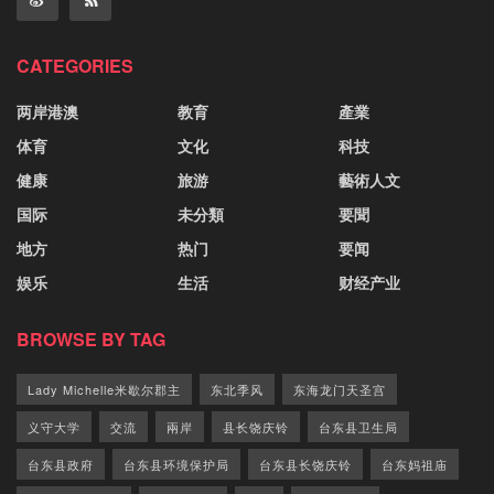
CATEGORIES
两岸港澳
教育
產業
体育
文化
科技
健康
旅游
藝術人文
国际
未分類
要聞
地方
热门
要闻
娱乐
生活
财经产业
BROWSE BY TAG
Lady Michelle米歇尔郡主
东北季风
东海龙门天圣宫
义守大学
交流
兩岸
县长饶庆铃
台东县卫生局
台东县政府
台东县环境保护局
台东县长饶庆铃
台东妈祖庙