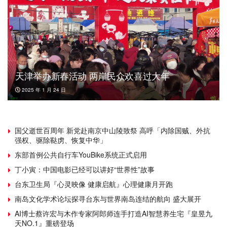
天津举办新春活动 两岸民众欢喜过大年
2025 年 1 月 24 日
国父逝世百周年 新党赴南京中山陵致祭 高呼「内除国贼、外抗
强权、驱除鞑虏、恢复中华」
东部首例公共自行车YouBike系统正式启用
丁小寅：中国电影已经可以讲好“世界性”故事
台东卫生局『心灵映像 健康启航』心理健康月开跑
南岛文化学术论坛探寻台东与世界南岛连结的航向 盛大展开
AI博士蔡许宏与木作专家阿郎师连手打造AI智慧养生宅『皇昱九
天NO.1』重磅登场