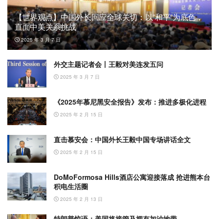
【世界观点】中国外长回应全球关切：以”和平”为底色，
直面中美关系挑战
2025 年 3 月 7 日
外交主题记者会丨王毅对美连发五问
2025 年 3 月 7 日
《2025年慕尼黑安全报告》发布：推进多极化进程
2025 年 2 月 15 日
直击慕安会：中国外长王毅中国专场讲话全文
2025 年 2 月 15 日
DoMoFormosa Hills酒店公寓迎接落成 抢进熊本台
积电生活圈
2025 年 2 月 13 日
特朗普惊语：美国将接管及拥有加沙地带