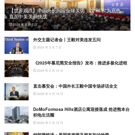
【世界观点】中国外长回应全球关切：以”和平”为底色，
直面中美关系挑战
2025 年 3 月 7 日
外交主题记者会丨王毅对美连发五问
2025 年 3 月 7 日
《2025年慕尼黑安全报告》发布：推进多极化进程
2025 年 2 月 15 日
直击慕安会：中国外长王毅中国专场讲话全文
2025 年 2 月 15 日
DoMoFormosa Hills酒店公寓迎接落成 抢进熊本台
积电生活圈
2025 年 2 月 13 日
特朗普惊语：美国将接管及拥有加沙地带