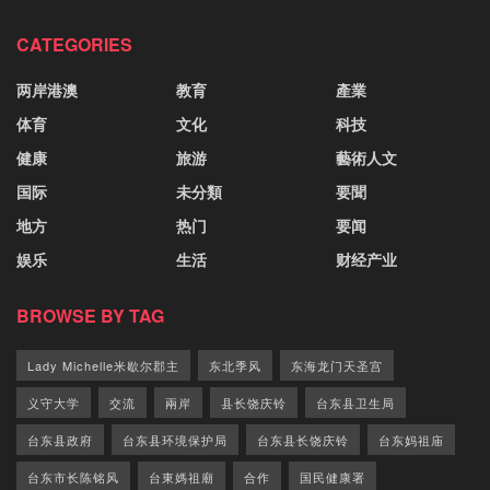
CATEGORIES
两岸港澳
教育
產業
体育
文化
科技
健康
旅游
藝術人文
国际
未分類
要聞
地方
热门
要闻
娱乐
生活
财经产业
BROWSE BY TAG
Lady Michelle米歇尔郡主
东北季风
东海龙门天圣宫
义守大学
交流
兩岸
县长饶庆铃
台东县卫生局
台东县政府
台东县环境保护局
台东县长饶庆铃
台东妈祖庙
台东市长陈铭风
台東媽祖廟
合作
国民健康署