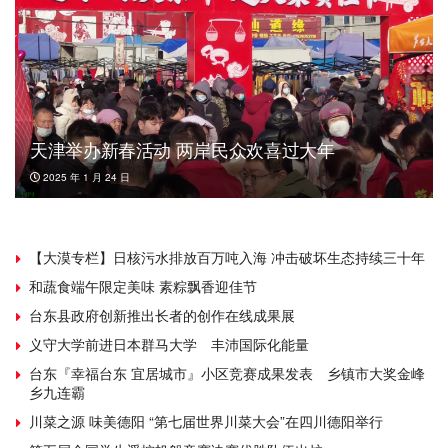
天津举办新春活动 两岸民众欢喜过大年
2025 年 1 月 24 日
【大漠专栏】日核污水排放百万吨入海 冲击破坏生态持续三十年
和蔬食端午限定美味 素粽飘香迎佳节
台东县政府创新推出长者的创作在线成果展
义守大学前进日本群马大学 丰沛国际化能量
台东『幸福台东 宜居城市』小区竞赛成果发表 乡镇市大奖金峰
乡九连霸
川菜之源 味美德阳 “第七届世界川菜大会”在四川德阳举行