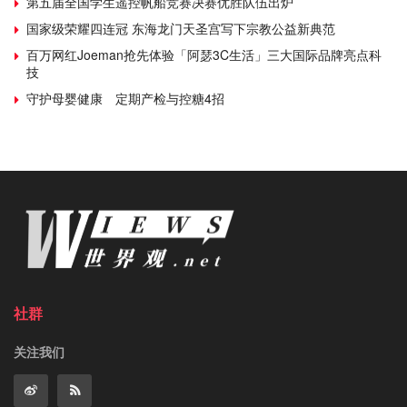
第五届全国学生遥控帆船竞赛决赛优胜队伍出炉
国家级荣耀四连冠 东海龙门天圣宫写下宗教公益新典范
百万网红Joeman抢先体验「阿瑟3C生活」三大国际品牌亮点科
技
守护母婴健康 定期产检与控糖4招
社群
关注我们