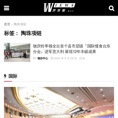
首页
»
陶珠项链
标签：
陶珠项链
饶庆铃率领全台首个县市层级『国际慢食台东
分会』进军意大利 展现12年丰硕成果
BY
项目中心
2024 年 9 月 25 日
0
国际